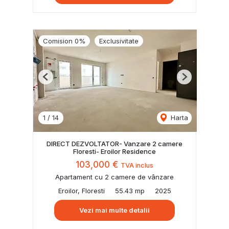
Comision 0%
Exclusivitate
Previous
Next
1
/
14
Harta
DIRECT DEZVOLTATOR- Vanzare 2 camere
Floresti- Eroilor Residence
103,000 €
TVA inclus
Apartament cu 2 camere de vânzare
Eroilor, Floresti
55.43 mp
2025
Vezi mai multe detalii