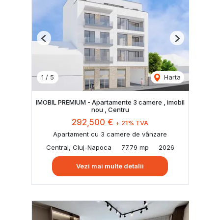
Previous
Next
1
/
5
Harta
IMOBIL PREMIUM - Apartamente 3 camere , imobil
nou , Centru
292,500 €
+ 21% TVA
Apartament cu 3 camere de vânzare
Central, Cluj-Napoca
77.79 mp
2026
Vezi mai multe detalii