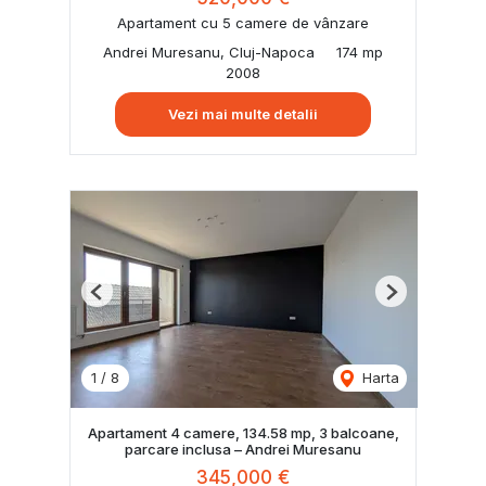
Apartament cu 5 camere de vânzare
Andrei Muresanu, Cluj-Napoca
174 mp
2008
Vezi mai multe detalii
Previous
Next
1
/
8
Harta
Apartament 4 camere, 134.58 mp, 3 balcoane,
parcare inclusa – Andrei Muresanu
345,000 €