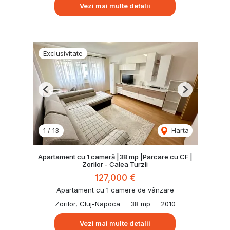
Vezi mai multe detalii
Exclusivitate
Previous
Next
1
/
13
Harta
Apartament cu 1 cameră |38 mp |Parcare cu CF |
Zorilor - Calea Turzii
127,000 €
Apartament cu 1 camere de vânzare
Zorilor, Cluj-Napoca
38 mp
2010
Vezi mai multe detalii