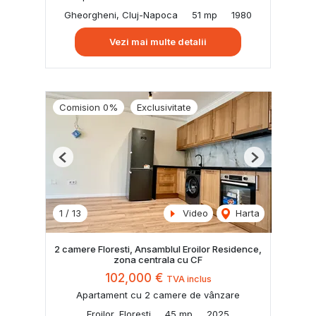
Gheorgheni, Cluj-Napoca
51 mp
1980
Vezi mai multe detalii
Comision 0%
Exclusivitate
Previous
Next
1
/
13
Video
Harta
2 camere Floresti, Ansamblul Eroilor Residence,
zona centrala cu CF
102,000 €
TVA inclus
Apartament cu 2 camere de vânzare
Eroilor, Floresti
45 mp
2025