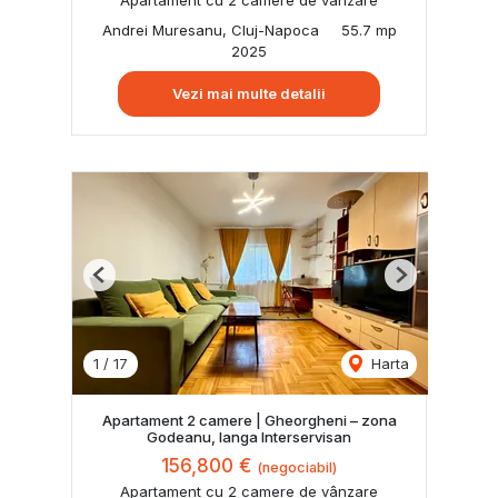
Andrei Muresanu, Cluj-Napoca
55.7 mp
2025
Vezi mai multe detalii
Previous
Next
1
/
17
Harta
Apartament 2 camere | Gheorgheni – zona
Godeanu, langa Interservisan
156,800 €
(negociabil)
Apartament cu 2 camere de vânzare