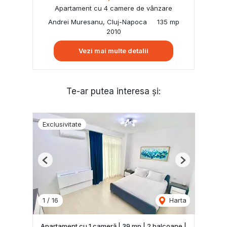
Apartament cu 4 camere de vânzare
Andrei Muresanu, Cluj-Napoca
135 mp
2010
Vezi mai multe detalii
Te-ar putea interesa și:
Exclusivitate
Previous
Next
1
/
16
Harta
Apartament cu 1 cameră | 39 mp | 2 balcoane |