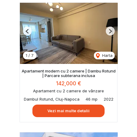
Previous
Next
1
/
7
Harta
Apartament modern cu 2 camere | Dambu Rotund
| Parcare subterana inclusa
142,000 €
Apartament cu 2 camere de vânzare
Dambul Rotund, Cluj-Napoca
46 mp
2022
Vezi mai multe detalii