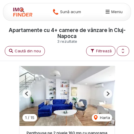
Sună acum
Meniu
Apartamente cu 4+ camere de vânzare în Cluj-
Napoca
3 rezultate
Caută din nou
Filtrează
Previous
Next
1
/
15
Harta
Penthouse pe 2 nivele 160 mp cu panorama