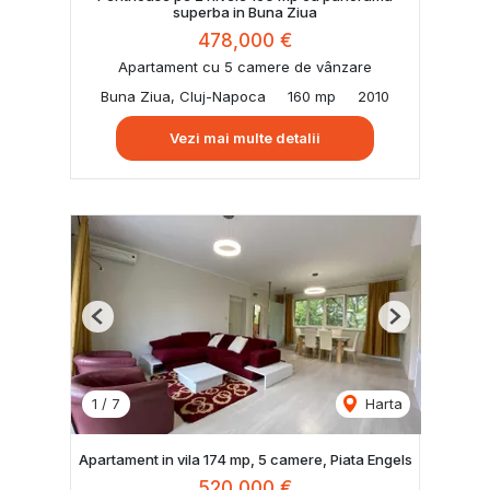
superba in Buna Ziua
478,000 €
Apartament cu 5 camere de vânzare
Buna Ziua, Cluj-Napoca
160 mp
2010
Vezi mai multe detalii
Previous
Next
1
/
7
Harta
Apartament in vila 174 mp, 5 camere, Piata Engels
520,000 €