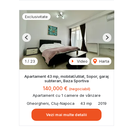
Exclusivitate
Previous
Next
1
/
23
Video
Harta
Apartament 43 mp, mobilat/utilat, Sopor, garaj
subteran, Baza Sportiva
140,000 €
(negociabil)
Apartament cu 1 camere de vânzare
Gheorgheni, Cluj-Napoca
43 mp
2019
Vezi mai multe detalii