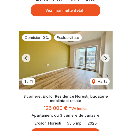
Vezi mai multe detalii
Comision 0%
Exclusivitate
Previous
Next
1
/
11
Harta
3 camere, Eroilor Residence Floresti, bucatarie
mobilata si utilata
126,000 €
TVA inclus
Apartament cu 3 camere de vânzare
Eroilor, Floresti
55.5 mp
2025