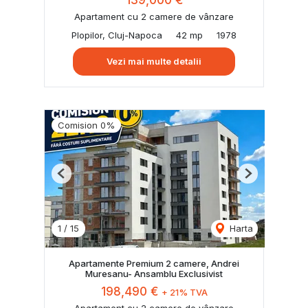
Apartament cu 2 camere de vânzare
Plopilor, Cluj-Napoca
42 mp
1978
Vezi mai multe detalii
Comision 0%
Previous
Next
1
/
15
Harta
Apartamente Premium 2 camere, Andrei
Muresanu- Ansamblu Exclusivist
198,490 €
+ 21% TVA
Apartament cu 2 camere de vânzare