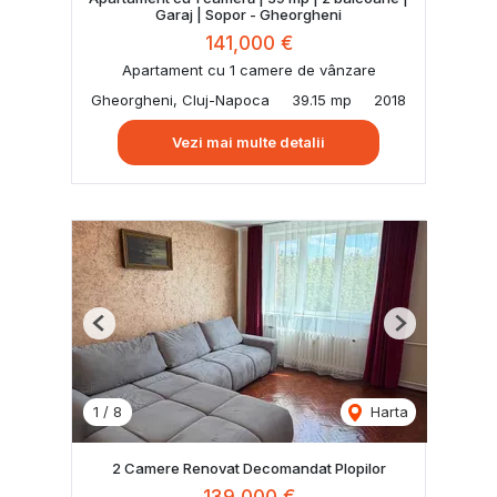
Garaj | Sopor - Gheorgheni
141,000 €
Apartament cu 1 camere de vânzare
Gheorgheni, Cluj-Napoca
39.15 mp
2018
Vezi mai multe detalii
Previous
Next
1
/
8
Harta
2 Camere Renovat Decomandat Plopilor
139,000 €