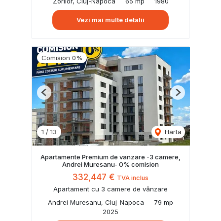
Zorilor, Cluj-Napoca
65 mp
1980
Vezi mai multe detalii
Comision 0%
Previous
Next
1
/
13
Harta
Apartamente Premium de vanzare -3 camere,
Andrei Muresanu- 0% comision
332,447 €
TVA inclus
Apartament cu 3 camere de vânzare
Andrei Muresanu, Cluj-Napoca
79 mp
2025