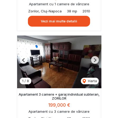
Apartament cu 1 camere de vânzare
Zorilor, Cluj-Napoca
38 mp
2010
Vezi mai multe detalii
Previous
Next
1
/
8
Harta
Apartament 3 camere + garaj individual subteran,
ZORILOR
199,000 €
Apartament cu 3 camere de vânzare