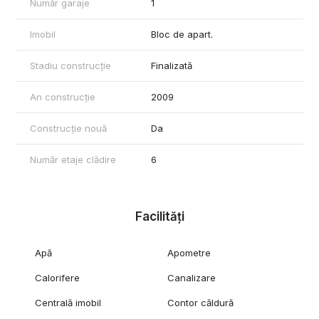
Număr garaje
1
Imobil
Bloc de apart.
Stadiu construcție
Finalizată
An construcție
2009
Construcție nouă
Da
Număr etaje clădire
6
Facilități
Apă
Apometre
Calorifere
Canalizare
Centrală imobil
Contor căldură