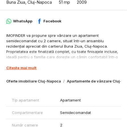
Buna Ziua, Cluj-Napoca
51 mp
2009
WhatsApp
Facebook
IMOFINDER va propune spre vânzare un apartament
semidecomandat cu 2 camere, situat într-un ansamblu
rezidențial apreciat din cartierul Buna Ziua, Cluj-Napoca.
Proprietatea este finalizată complet, cu toate finisajele incluse,
ideală pentru o familie care dorește un cămin confortabil într-o
zonă liniștită și bine dotată cu facilități.
Citește mai mult
Suprafețe
Suprafață utilă: 51,17 mp
Terasă: 13 mp — accesibilă atât din living, cât și din dormitor
Oferte imobiliare Cluj-Napoca
Apartamente de vânzare Cluj-N
Compartimentare
Living cu bucătărie open-space, dormitor, baie, hol cu zonă
generoasă de depozitare și terasă spațioasă cu vedere spre
Tip apartament
Apartament
zona rezidențială.
Finisaje incluse
Parchet laminat în camere, gresie și faianță în bucătărie și baie,
Compartimentare
Semidecomandat
uși interioare montate, ușă de intrare antiefracție, tâmplărie PVC
cu geam termopan, centrală termică de imobil cu contorizare
Număr camere
2