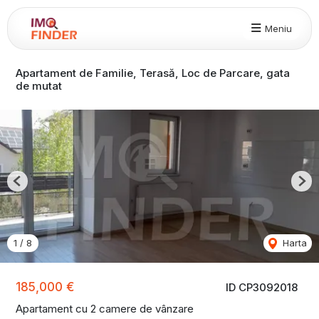
Meniu
Apartament de Familie, Terasă, Loc de Parcare, gata
de mutat
Previous
Nex
1
/
8
Harta
185,000 €
ID CP3092018
Apartament cu 2 camere de vânzare