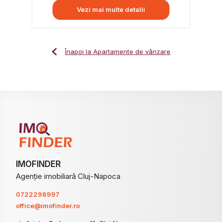
Vezi mai multe detalii
Înapoi la Apartamente de vânzare
IMOFINDER
Agenție imobiliară Cluj-Napoca
0722298997
office@imofinder.ro