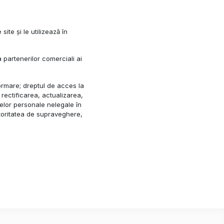
te și le utilizează în
 partenerilor comerciali ai
nformare; dreptul de acces la
 rectificarea, actualizarea,
elor personale nelegale în
utoritatea de supraveghere,