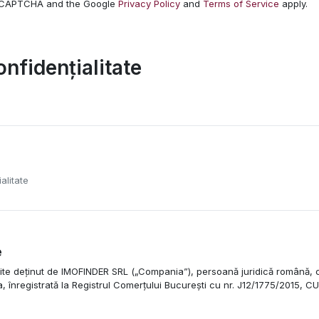
 reCAPTCHA and the Google
Privacy Policy
and
Terms of Service
apply.
onfidențialitate
alitate
e
te deținut de IMOFINDER SRL („Compania”), persoană juridică română, cu 
, înregistrată la Registrul Comerțului București cu nr. J12/1775/2015, C