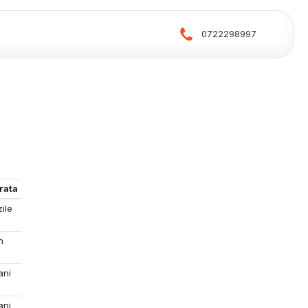
0722298997
rata
zile
n
ani
ani