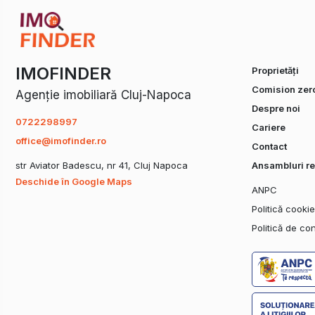
IMOFINDER
Proprietăți
Comision zer
Agenție imobiliară Cluj-Napoca
Despre noi
0722298997
Cariere
office@imofinder.ro
Contact
str Aviator Badescu, nr 41, Cluj Napoca
Ansambluri re
Deschide în Google Maps
ANPC
Politică cooki
Politică de con