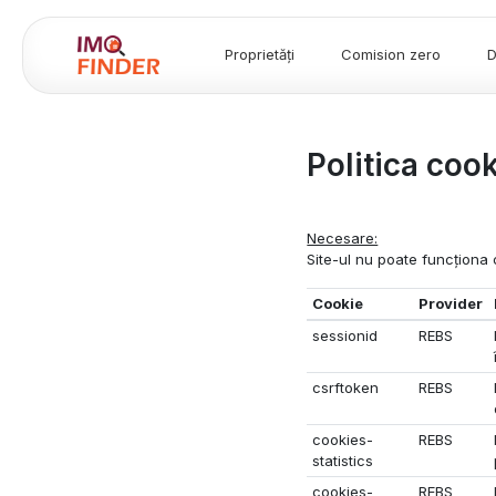
Proprietăți
Comision zero
D
Politica coo
Necesare:
Site-ul nu poate funcționa 
Cookie
Provider
sessionid
REBS
csrftoken
REBS
cookies-
REBS
statistics
cookies-
REBS