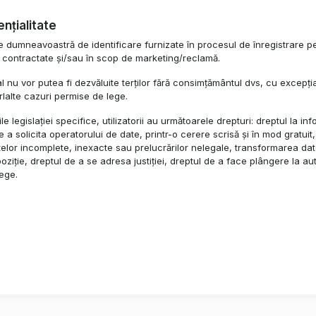
ențialitate
umneavoastră de identificare furnizate în procesul de înregistrare pe si
or contractate și/sau în scop de marketing/reclamă.
 nu vor putea fi dezvăluite terților fără consimțământul dvs, cu excepția
rlalte cazuri permise de lege.
le legislației specifice, utilizatorii au următoarele drepturi: dreptul la i
 a solicita operatorului de date, printr-o cerere scrisă și în mod gratuit,
elor incomplete, inexacte sau prelucrărilor nelegale, transformarea dat
oziție, dreptul de a se adresa justiției, dreptul de a face plângere la a
lege.