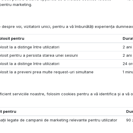
pentru marketing.
 despre voi, vizitatorii unici, pentru a vă îmbunătăți experiența dumneav
olosit pentru
Dura
losit la a distinge între utilizatori
2 ani
olosit pentru a persista starea unei sesiuni
2 ani
losit la a distinge între utilizatori
24 or
olosit la a preveni prea multe request-uri simultane
1 min
ient serviciile noastre, folosim cookies pentru a vă identifica și a vă ofe
it pentru
Du
ații legate de campanii de marketing relevante pentru utilizator
90 