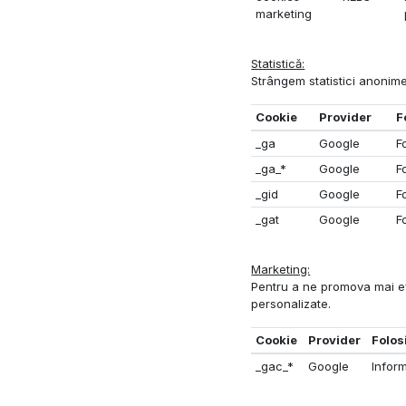
marketing
Statistică:
Strângem statistici anonime
Cookie
Provider
F
_ga
Google
Fo
_ga_*
Google
F
_gid
Google
Fo
_gat
Google
F
Marketing:
Pentru a ne promova mai efic
personalizate.
Cookie
Provider
Folos
_gac_*
Google
Inform