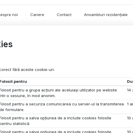
espre noi
Cariere
Contact
Ansambluri rezidențiale
kies
corect fără aceste cookie-uri.
Folosit pentru
Du
Folosit pentru a grupa acțiuni ale aceluiași utilizator pe website
14 
într-o sesiune, în mod anonim.
Folosit pentru a securiza comunicarea cu server-ul la transmiterea
1 a
de formulare.
Folosit pentru a salva opțiunea de a include cookies folosite
10 
pentru statistică.
Folosit pentru a salva opțiunea de a include cookies folosite
10 