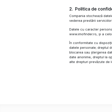
Politica de confid
Compania stochează datele d
vederea prestării serviciil
Datele cu caracter personal
www.imofinder.ro, și a celo
În conformitate cu dispoziții
datele personale; dreptul de
blocarea sau ștergerea dat
date anonime, dreptul la op
alte drepturi prevăzute de 