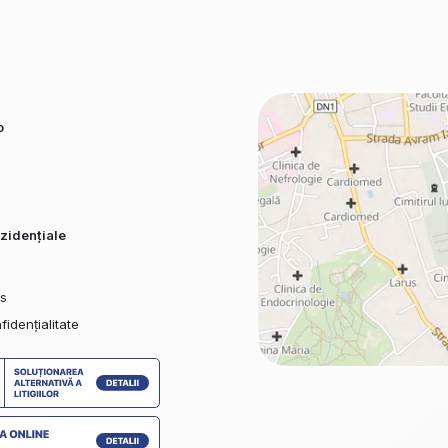
o
zidențiale
es
fidențialitate