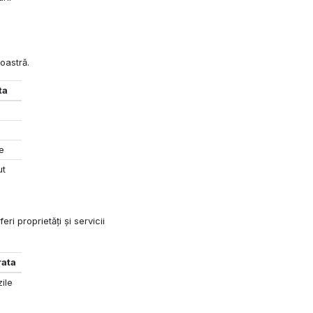
oastră.
ta
e
ut
ri proprietăți și servicii
rata
zile