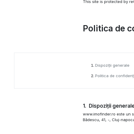
This site is protected by
Politica de c
Dispoziții generale
Politica de confidenți
Dispoziții general
www.imofinder.ro este un si
Bădescu, 41, -, Cluj-napoca