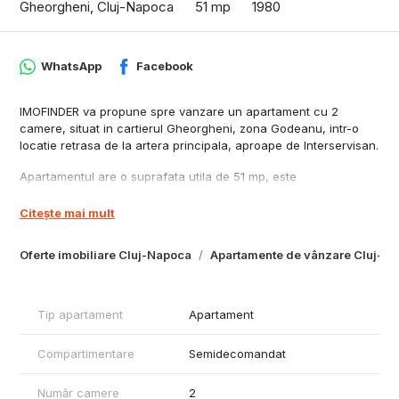
Gheorgheni, Cluj-Napoca
51 mp
1980
WhatsApp
Facebook
IMOFINDER va propune spre vanzare un apartament cu 2
camere, situat in cartierul Gheorgheni, zona Godeanu, intr-o
locatie retrasa de la artera principala, aproape de Interservisan.
Apartamentul are o suprafata utila de 51 mp, este
semidecomandat si se vinde complet mobilat si utilat.
Citește mai mult
Locuinta dispune de geamuri termopan, parchet din lemn masiv
si finisaje ingrijite, fiind potrivita atat pentru locuit, cat si pentru
Oferte imobiliare Cluj-Napoca
Apartamente de vânzare Cluj-N
investitie.
Compartimentare:
living, dormitor, bucatarie separata, baie si hol. In plus,
Tip apartament
Apartament
proprietatea beneficiaza de o boxa la subsol, ideala pentru
depozitare.
Compartimentare
Semidecomandat
Apartamentul este inchiriat in prezent, cu posibilitatea preluarii
chiriasilor.
Număr camere
2