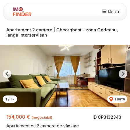
Meniu
Apartament 2 camere | Gheorgheni – zona Godeanu,
langa Interservisan
Previous
Nex
1
/
17
Harta
154,000 €
ID CP3132343
(negociabil)
Apartament cu 2 camere de vânzare