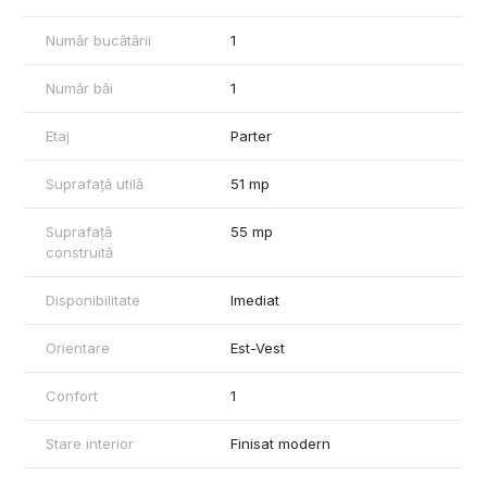
Pentru mai multe detalii sau programarea unei vizionari, va invit
Număr bucătării
1
sa ma contactati.
Număr băi
1
Etaj
Parter
Suprafață utilă
51 mp
Suprafață
55 mp
construită
Disponibilitate
Imediat
Orientare
Est-Vest
Confort
1
Stare interior
Finisat modern