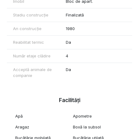
Imobil
Bloc de apart.
Stadiu construcție
Finalizată
An construcție
1980
Reabilitat termic
Da
Număr etaje clădire
4
Acceptă animale de
Da
companie
Facilități
Apă
Apometre
Aragaz
Boxă la subsol
Bucătărie mobilată
Bucătărie utilată