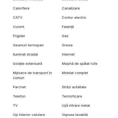
Calorifere
Canalizare
CATV
Contor electric
Curent
Faianță
Frigider
Gaz
Geamuri termopan
Gresie
Iluminat stradal
Internet
Izolație exterioară
Mașină de spălat rufe
Mijloace de transport în
Mobilat complet
comun
Parchet
Străzi asfaltate
Telefon
Termoficare
TV
Ușă intrare metal
Uși interior celulare
Vopsea lavabilă