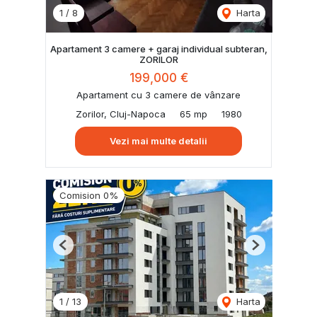
1
/
8
Harta
Apartament 3 camere + garaj individual subteran,
ZORILOR
199,000 €
Apartament cu 3 camere de vânzare
Zorilor, Cluj-Napoca
65 mp
1980
Vezi mai multe detalii
Comision 0%
Previous
Next
1
/
13
Harta