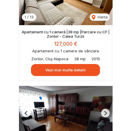
1
/
13
Harta
Apartament cu 1 cameră |38 mp |Parcare cu CF |
Zorilor - Calea Turzii
127,000 €
Apartament cu 1 camere de vânzare
Zorilor, Cluj-Napoca
38 mp
2010
Vezi mai multe detalii
Previous
Next