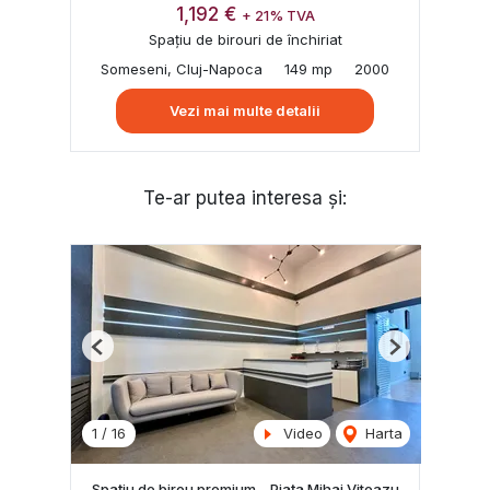
1,192 €
+ 21% TVA
Spațiu de birouri de închiriat
Someseni, Cluj-Napoca
149 mp
2000
Vezi mai multe detalii
Te-ar putea interesa și:
Previous
Next
1
/
16
Video
Harta
Spațiu de birou premium – Piața Mihai Viteazu