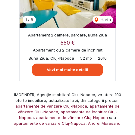
1
/
8
Harta
Apartament 2 camere, parcare, Buna Ziua
550 €
Apartament cu 2 camere de închiriat
Buna Ziua, Cluj-Napoca
52 mp
2010
Vezi mai multe detalii
IMOFINDER, Agenție imobiliară Cluj-Napoca, va ofera 100
oferte imobiliare, actualizate la zi, din categorii precum
apartamente de vânzare Cluj-Napoca
,
apartamente de
vânzare Cluj-Napoca
,
apartamente de închiriat Cluj-
Napoca
,
apartamente de vânzare Cluj-Napoca
sau
apartamente de vânzare Cluj-Napoca, Andrei Muresanu
.