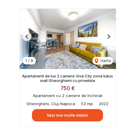
Previous
Next
1
/
8
Harta
Apartament de lux 2 camere Viva City zona Iulius
mall Gheorghieni cu priveliste
750 €
Apartament cu 2 camere de închiriat
Gheorgheni, Cluj-Napoca
53 mp
2022
Vezi mai multe detalii