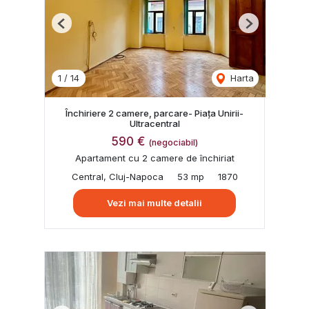
Previous
Next
1
/
14
Harta
Închiriere 2 camere, parcare- Piața Unirii-
Ultracentral
590 €
(negociabil)
Apartament cu 2 camere de închiriat
Central, Cluj-Napoca
53 mp
1870
Vezi mai multe detalii