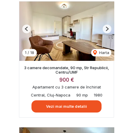
Previous
Next
1
/
18
Harta
3 camere decomandate, 90 mp, Str Republicii,
Centru/UMF
900 €
Apartament cu 3 camere de închiriat
Central, Cluj-Napoca
90 mp
1980
Vezi mai multe detalii