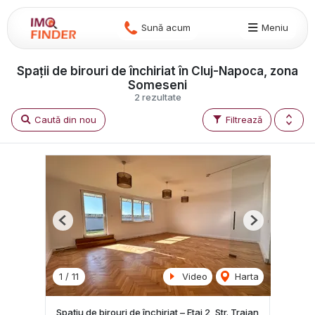
Sună acum
Meniu
Spații de birouri de închiriat în Cluj-Napoca, zona
Someseni
2 rezultate
Caută din nou
Filtrează
Previous
Next
1
/
11
Video
Harta
Spațiu de birouri de închiriat – Etaj 2, Str. Traian