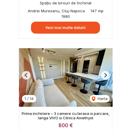
Spațiu de birouri de închiriat
Andrei Muresanu, Cluj-Napoca
147 mp
1980
Vezi mai multe detalii
Previous
Next
1
/
14
Harta
Prima inchiriere – 3 camere cu terasa si parcare,
langa VIVO si Clinica Amethyst
800 €