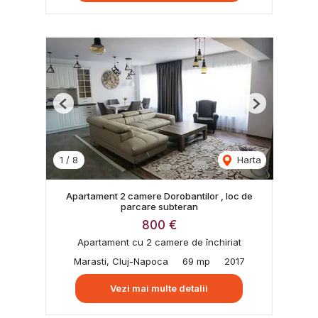
Previous
Next
1
/
8
Harta
Apartament 2 camere Dorobantilor , loc de
parcare subteran
800 €
Apartament cu 2 camere de închiriat
Marasti, Cluj-Napoca
69 mp
2017
Vezi mai multe detalii