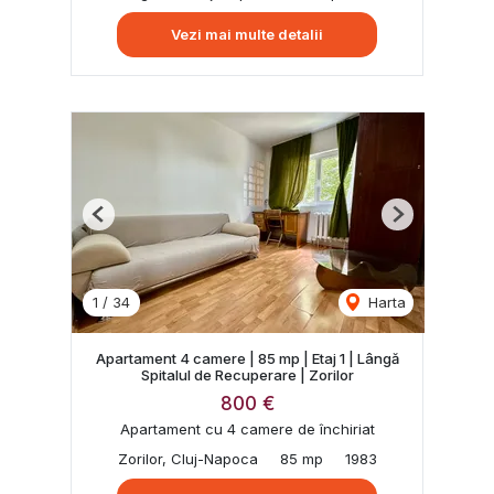
Vezi mai multe detalii
Previous
Next
1
/
34
Harta
Apartament 4 camere | 85 mp | Etaj 1 | Lângă
Spitalul de Recuperare | Zorilor
800 €
Apartament cu 4 camere de închiriat
Zorilor, Cluj-Napoca
85 mp
1983