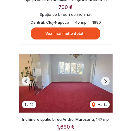
700 €
Spațiu de birouri de închiriat
Central, Cluj-Napoca
45 mp
1890
Vezi mai multe detalii
Previous
Next
1
/
15
Harta
Inchiriere spatiu birou Andrei Muresanu, 147 mp
1,690 €