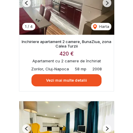
Previous
Next
1
/
4
Harta
Inchiriere apartament 2 camere, BunaZiua, zona
Calea Turzii
420 €
Apartament cu 2 camere de închiriat
Zorilor, Cluj-Napoca
58 mp
2008
Vezi mai multe detalii
Previous
Next