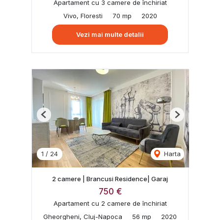
Apartament cu 3 camere de închiriat
Vivo, Floresti
70 mp
2020
Vezi mai multe detalii
Previous
Next
1
/
24
Harta
2 camere | Brancusi Residence| Garaj
750 €
Apartament cu 2 camere de închiriat
Gheorgheni, Cluj-Napoca
56 mp
2020