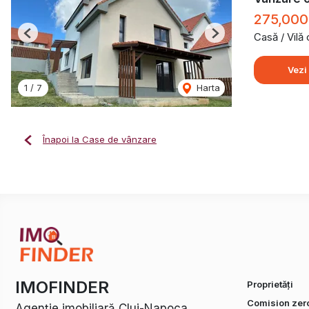
275,000
Casă / Vilă
Previous
Next
Vezi
1
/
7
Harta
Înapoi la Case de vânzare
IMOFINDER
Proprietăți
Comision zer
Agenție imobiliară Cluj-Napoca