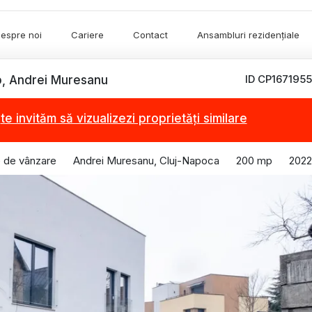
espre noi
Cariere
Contact
Ansambluri rezidențiale
ID CP1671955
p, Andrei Muresanu
,
te invităm să vizualizezi proprietăți similare
e de vânzare
Andrei Muresanu, Cluj-Napoca
200 mp
2022