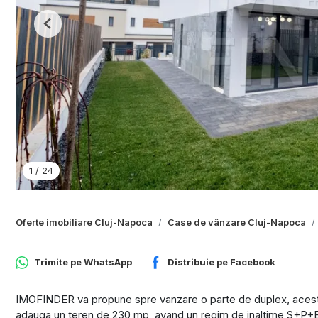
Previous
1
/
24
Oferte imobiliare Cluj-Napoca
Case de vânzare Cluj-Napoca
Trimite pe
WhatsApp
Distribuie pe
Facebook
IMOFINDER va propune spre vanzare o parte de duplex, acesta
adauga un teren de 230 mp, avand un regim de inaltime S+P+