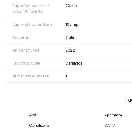
Suprafață construită
70 mp
la sol (Amprentă)
Suprafață curte liberă
160 mp
Acoperiș
Țiglă
An construcție
2022
Tip construcție
Cărămidă
Număr etaje retrase
1
Fac
Apă
Apometre
Canalizare
CATV