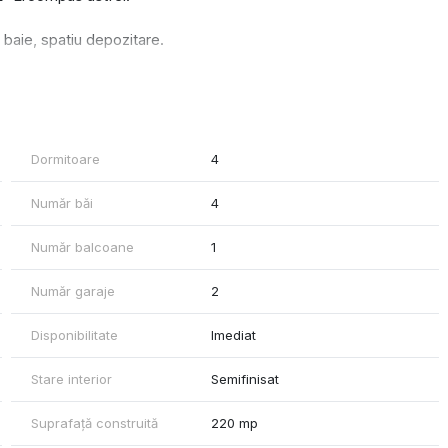
baie, spatiu depozitare.
inerala bazaltica, centrala prin condensare, incalzire prin
Dormitoare
4
cu folii anticondens, interior si exterior.
Număr băi
4
Număr balcoane
1
Număr garaje
2
Disponibilitate
Imediat
Stare interior
Semifinisat
Suprafață construită
220 mp