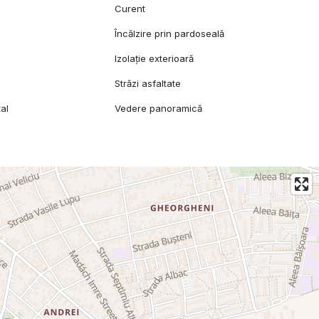
Curent
l
Încălzire prin pardoseală
Izolație exterioară
Străzi asfaltate
al
Vedere panoramică