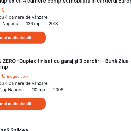
duplex cu 4 camere complet mobilata in cartierul Euro
 €
 cu 4 camere de vânzare
uj-Napoca
136 mp
2018
 mai multe detalii
ZERO -Duplex finisat cu garaj și 3 parcări - Bună Ziua 
1 mp
0 €
(negociabil)
 cu 4 camere de vânzare
 Cluj-Napoca
110 mp
2008
 mai multe detalii
asă Salicea