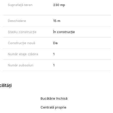
Suprafață teren
230 mp
Deschidere
15 m
Stadiu construcție
În construcție
Construcție nouă
Da
Număr etaje clădire
1
Număr subsoluri
1
ilități
Bucătărie închisă
Centrală proprie