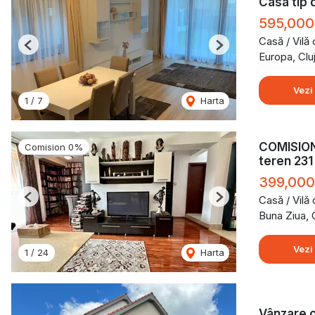
Casa tip 
595,000
Casă / Vilă
Previous
Next
Europa, Cl
Vezi
1
/
7
Harta
COMISION 
Comision 0%
teren 23
399,00
Casă / Vilă
Previous
Next
Buna Ziua,
Vezi
1
/
24
Harta
Vânzare c