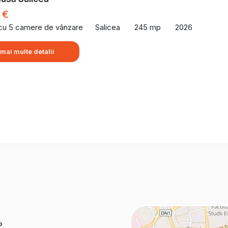
 €
 cu 5 camere de vânzare
Salicea
245 mp
2026
 mai multe detalii
o