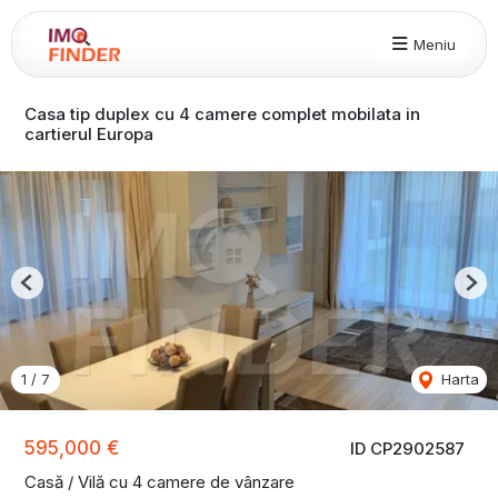
Meniu
Casa tip duplex cu 4 camere complet mobilata in
cartierul Europa
Previous
Nex
1
/
7
Harta
595,000 €
ID CP2902587
Casă / Vilă cu 4 camere de vânzare