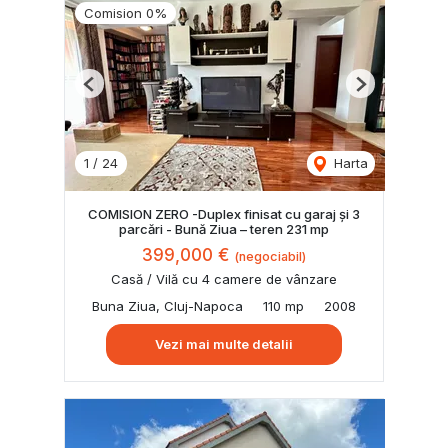
Comision 0%
Previous
Next
1
/
24
Harta
COMISION ZERO -Duplex finisat cu garaj și 3
parcări - Bună Ziua – teren 231 mp
399,000 €
(negociabil)
Casă / Vilă cu 4 camere de vânzare
Buna Ziua, Cluj-Napoca
110 mp
2008
Vezi mai multe detalii