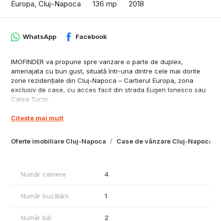
Europa, Cluj-Napoca
136 mp
2018
WhatsApp
Facebook
IMOFINDER va propune spre vanzare o parte de duplex,
amenajata cu bun gust, situată într-una dintre cele mai dorite
zone rezidențiale din Cluj-Napoca – Cartierul Europa, zona
exclusiv de case, cu acces facil din strada Eugen Ionesco sau
Calea Turzii.
Caracteristici principale:
Citește mai mult
• Suprafață utilă: 136 mp, structurată pe Parter + Etaj
• Teren total: 310 mp, cu curte amenajată, gazon și căsuță
pentru depozitare
Oferte imobiliare Cluj-Napoca
Case de vânzare Cluj-Napoca
Compartimentare inteligentă:
• Parter: living spațios cu zonă de dining, bucătărie complet
utilată, baie, cămară, hol primitor și terasă acoperită în spatele
Număr camere
4
casei
• Etaj: 3 dormitoare luminoase, 2 băi, 3 dressing-uri și balcon
Casa este complet mobilată și utilată, gata de mutare imediată!
Număr bucătării
1
Mobilier modern, finisaje de calitate, multă lumină naturală și un
ambient cald.
Număr băi
2