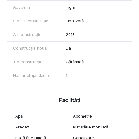
Acoperiș
Țiglă
Stadiu construcție
Finalizată
An construcție
2018
Construcție nouă
Da
Tip construcție
Cărămidă
Număr etaje clădire
1
Facilități
Apă
Apometre
Aragaz
Bucătărie mobilată
Bucătărie utilată
Canalizare