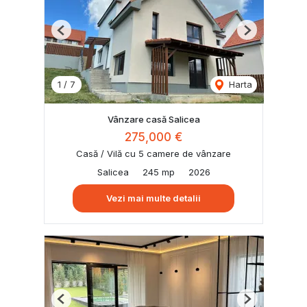
Previous
Next
1
/
7
Harta
Vânzare casă Salicea
275,000 €
Casă / Vilă cu 5 camere de vânzare
Salicea
245 mp
2026
Vezi mai multe detalii
Previous
Next