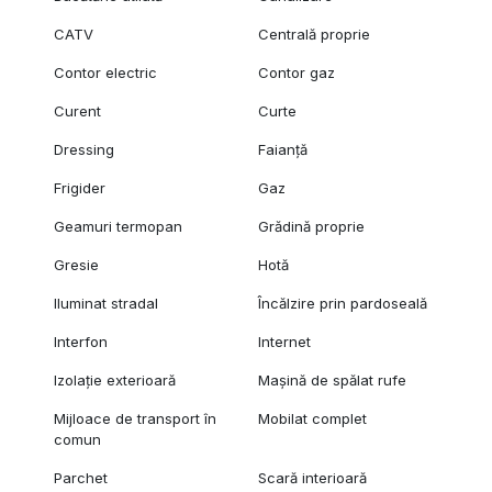
CATV
Centrală proprie
Contor electric
Contor gaz
Curent
Curte
Dressing
Faianță
Frigider
Gaz
Geamuri termopan
Grădină proprie
Gresie
Hotă
Iluminat stradal
Încălzire prin pardoseală
Interfon
Internet
Izolație exterioară
Mașină de spălat rufe
Mijloace de transport în
Mobilat complet
comun
Parchet
Scară interioară