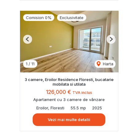
Comision 0%
Exclusivitate
Previous
Next
1
/
11
Harta
3 camere, Eroilor Residence Floresti, bucatarie
mobilata si utilata
126,000 €
TVA inclus
Apartament cu 3 camere de vânzare
Eroilor, Floresti
55.5 mp
2025
Vezi mai multe detalii