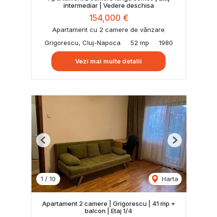
intermediar | Vedere deschisa
154,000 €
Apartament cu 2 camere de vânzare
Grigorescu, Cluj-Napoca
52 mp
1980
Vezi mai multe detalii
Previous
Next
1
/
10
Harta
Apartament 2 camere | Grigorescu | 41 mp +
balcon | Etaj 1/4