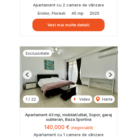
Apartament cu 2 camere de vânzare
Eroilor, Floresti
45 mp
2025
Vezi mai multe detalii
Exclusivitate
Previous
Next
1
/
22
Video
Harta
Apartament 43 mp, mobilat/utilat, Sopor, garaj
subteran, Baza Sportiva
140,000 €
(negociabil)
Apartament cu 1 camere de vânzare