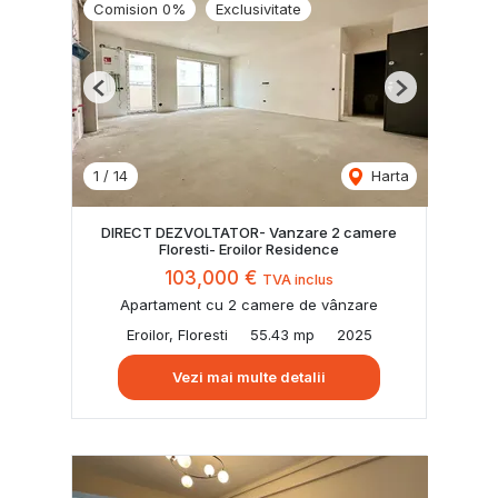
Comision 0%
Exclusivitate
Previous
Next
1
/
14
Harta
DIRECT DEZVOLTATOR- Vanzare 2 camere
Floresti- Eroilor Residence
103,000 €
TVA inclus
Apartament cu 2 camere de vânzare
Eroilor, Floresti
55.43 mp
2025
Vezi mai multe detalii