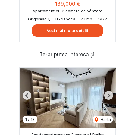
139,000 €
Apartament cu 2 camere de vânzare
Grigorescu, Cluj-Napoca
41 mp
1972
Vezi mai multe detalii
Te-ar putea interesa și:
Previous
Next
1
/
18
Harta
Apartament premium 2 camere | Eroilor