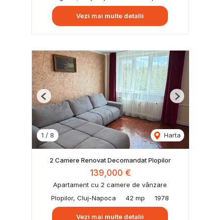
Vezi mai multe detalii
Previous
Next
1
/
8
Harta
2 Camere Renovat Decomandat Plopilor
139,000 €
Apartament cu 2 camere de vânzare
Plopilor, Cluj-Napoca
42 mp
1978
Vezi mai multe detalii