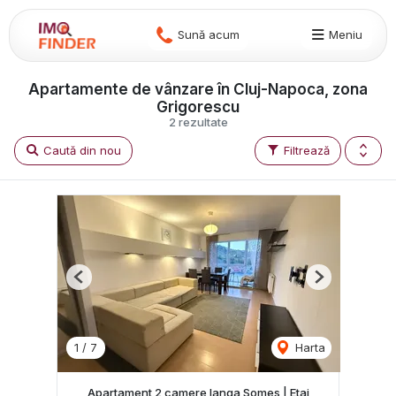
Sună acum
Meniu
Apartamente de vânzare în Cluj-Napoca, zona
Grigorescu
2 rezultate
Caută din nou
Filtrează
Previous
Next
1
/
7
Harta
Apartament 2 camere langa Somes | Etaj