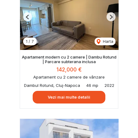
Previous
Next
1
/
7
Harta
Apartament modern cu 2 camere | Dambu Rotund
| Parcare subterana inclusa
142,000 €
Apartament cu 2 camere de vânzare
Dambul Rotund, Cluj-Napoca
46 mp
2022
Vezi mai multe detalii