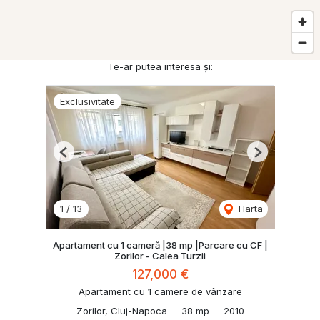
Te-ar putea interesa și:
Exclusivitate
Previous
Next
1
/
13
Harta
Apartament cu 1 cameră |38 mp |Parcare cu CF |
Zorilor - Calea Turzii
127,000 €
Apartament cu 1 camere de vânzare
Zorilor, Cluj-Napoca
38 mp
2010