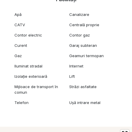
Apă
Canalizare
CATV
Centrală proprie
Contor electric
Contor gaz
Curent
Garaj subteran
Gaz
Geamuri termopan
Iluminat stradal
Internet
Izolație exterioară
Lift
Mijloace de transport în
Străzi asfaltate
comun
Telefon
Ușă intrare metal