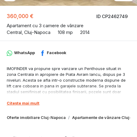
360,000 €
ID CP2462749
Apartament cu 3 camere de vânzare
Central, Cluj-Napoca
108 mp
2014
WhatsApp
Facebook
IMOFINDER va propune spre vanzare un Penthouse situat in
zona Centrala in apropiere de Piata Avram Iancu, dispus pe 3
niveluri. Acesta se afla intr-o constructie moderna dispune de
lift care coboara in pana in garajele subterane. Se preda la
stadiul semifinisat cu posibilitatea finisarii, pozele sunt doar
randari. Apartamentul se afla la etajele 2 si 3 plus terasa.
Citește mai mult
Suprafata utila este de 108 mp iar terasa 35 mp. Ca si
compartimentare la primul nivel sunt 2 dormitoare, 2 bai, hol,
casa scarii, la al 2 lea nivel regasim un living spatios impreuna
Oferte imobiliare Cluj-Napoca
Apartamente de vânzare Cluj-N
cu bucataria si un wc de serviciu. Pretul afisat include si un loc
de parcare subteran. Pentru mia multe detalii si stabilirea unei
vizionari nu ezitati sa ne contactati.