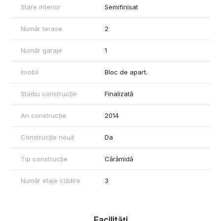
Stare interior
Semifinisat
Număr terase
2
Număr garaje
1
Imobil
Bloc de apart.
Stadiu construcție
Finalizată
An construcție
2014
Construcție nouă
Da
Tip construcție
Cărămidă
Număr etaje clădire
3
Facilități