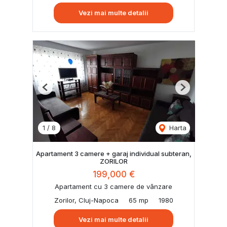
Vezi mai multe detalii
Previous
Next
1
/
8
Harta
Apartament 3 camere + garaj individual subteran,
ZORILOR
199,000 €
Apartament cu 3 camere de vânzare
Zorilor, Cluj-Napoca
65 mp
1980
Vezi mai multe detalii