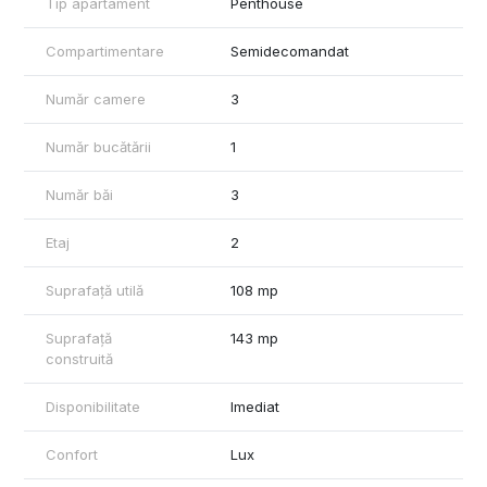
Tip apartament
Penthouse
Compartimentare
Semidecomandat
Număr camere
3
Număr bucătării
1
Număr băi
3
Etaj
2
Suprafață utilă
108 mp
Suprafață
143 mp
construită
Disponibilitate
Imediat
Confort
Lux