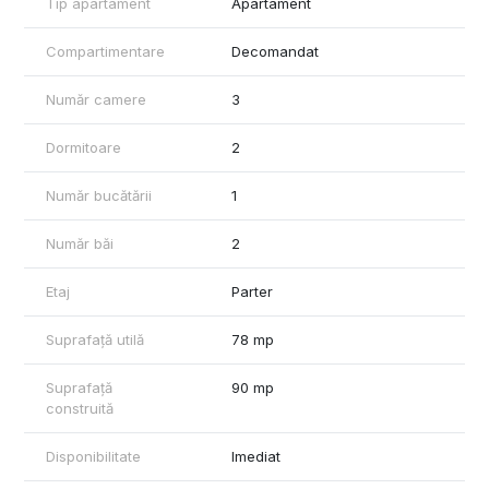
Tip apartament
Apartament
curtea blocului.
Liber de sarcini
Compartimentare
Decomandat
Număr camere
3
Dormitoare
2
Număr bucătării
1
Număr băi
2
Etaj
Parter
Suprafață utilă
78 mp
Suprafață
90 mp
construită
Disponibilitate
Imediat