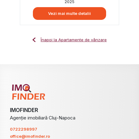
2025
Vezi mai multe detalii
Înapoi la Apartamente de vânzare
IMOFINDER
Agenție imobiliară Cluj-Napoca
0722298997
office@imofinder.ro