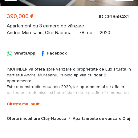
390,000 €
ID CP1659431
Apartament cu 3 camere de vânzare
Andrei Muresanu, Cluj-Napoca
78 mp
2020
WhatsApp
Facebook
IMOFINDER va ofera spre vanzare o proprietate de Lux situata in
cartierul Andrei Muresanu, in bloc tip vila cu doar 2
apartamente.
Este o constructie noua din 2020, iar apartamentul se afla la
parter, peste demisol, si beneficiaza de o gradina frumoasa cu
priveliste in suprafata de 150mp.
Citește mai mult
Suprafata utila a apartamentului este de 78 mp .
Este format din : Bucatarie+living 2 bai 1 dormitor 1 camera copii
1 dressing . Beneficiaza de camera tehnica la demisol cu
Oferte imobiliare Cluj-Napoca
Apartamente de vânzare Cluj-N
suprafata de 25 mp.
Se vinde complet Utilat si Mobilat. Este Ultrafinisat.
Dispune de Gradina proprie de 150 mp si 1 loc de parcare in