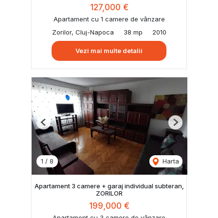
127,000 €
Apartament cu 1 camere de vânzare
Zorilor, Cluj-Napoca
38 mp
2010
Vezi mai multe detalii
Previous
Next
1
/
8
Harta
Apartament 3 camere + garaj individual subteran,
ZORILOR
199,000 €
Apartament cu 3 camere de vânzare