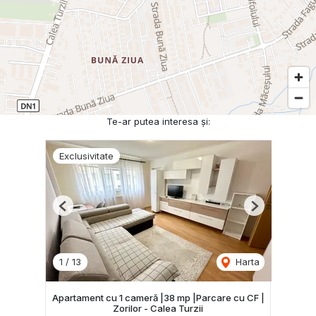
Te-ar putea interesa și:
Exclusivitate
Previous
Next
1
/
13
Harta
Apartament cu 1 cameră |38 mp |Parcare cu CF |
Zorilor - Calea Turzii