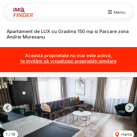
Meniu
Apartament de LUX cu Gradina 150 mp si Parcare zona
Andrei Muresanu
Această proprietate nu mai este activă,
te invităm să vizualizezi proprietăți similare
Previous
Nex
1
/
19
Harta