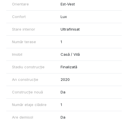
Orientare
Est-Vest
Confort
Lux
Stare interior
Ultrafinisat
Număr terase
1
Imobil
Casă / Vilă
Stadiu construcție
Finalizată
An construcție
2020
Construcție nouă
Da
Număr etaje clădire
1
Are demisol
Da