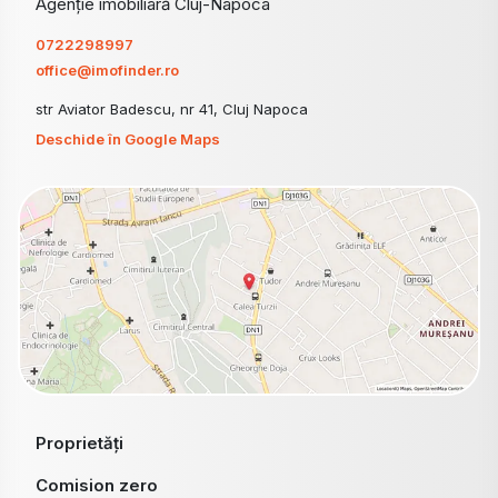
Agenție imobiliară Cluj-Napoca
0722298997
office@imofinder.ro
str Aviator Badescu, nr 41, Cluj Napoca
Deschide în Google Maps
Proprietăți
Comision zero