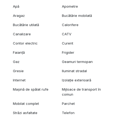
Apă
Apometre
Aragaz
Bucătărie mobilată
Bucătărie utilată
Calorifere
Canalizare
CATV
Contor electric
Curent
Faianță
Frigider
Gaz
Geamuri termopan
Gresie
Iluminat stradal
Internet
Izolație exterioară
Mașină de spălat rufe
Mijloace de transport în
comun
Mobilat complet
Parchet
Străzi asfaltate
Telefon