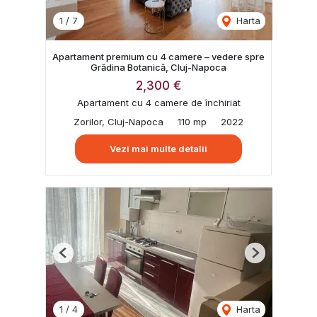
1
/
7
Harta
Apartament premium cu 4 camere – vedere spre
Grădina Botanică, Cluj-Napoca
2,300 €
Apartament cu 4 camere de închiriat
Zorilor, Cluj-Napoca
110 mp
2022
Vezi mai multe detalii
Previous
Next
1
/
4
Harta