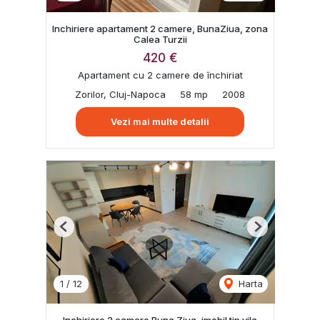
Inchiriere apartament 2 camere, BunaZiua, zona
Calea Turzii
420 €
Apartament cu 2 camere de închiriat
Zorilor, Cluj-Napoca
58 mp
2008
Vezi mai multe detalii
Previous
Next
1
/
12
Harta
Inchiriere 2 camere Buna Ziua, imobil tip vila