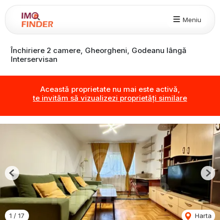
Meniu
Închiriere 2 camere, Gheorgheni, Godeanu lângă
Interservisan
Această proprietate nu mai este activă,
te invităm să vizualizezi proprietăți similare
Previous
Nex
1
/
17
Harta