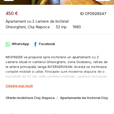
450 €
ID CP2926347
Apartament cu 2 camere de închiriat
Gheorgheni, Cluj-Napoca
52 mp
1980
WhatsApp
Facebook
IMOFINDER va propune spre inchiriere un apartament cu 2
camere situat in cartierul Gheorgheni, zona Godeanu, retras de
la artera principală, langa INTERSERVISAN. Acesta se inchiriaza
complet mobilat si utilat. Finisajele sunt moderne dispune de o
suprafata de 52 mp, este semidecomandat , geamuri termopan,
parchet din lemn masiv. Apartamentul este ideal pentru un
Citește mai mult
cuplu, familie. Ocupabil imediat. Pet friendly
Oferte imobiliare Cluj-Napoca
Apartamente de închiriat Cluj-N