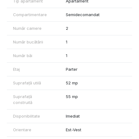
Tip apartament
Apartament
Compartimentare
Semidecomandat
Număr camere
2
Număr bucătării
1
Număr băi
1
Etaj
Parter
Suprafață utilă
52 mp
Suprafață
55 mp
construită
Disponibilitate
Imediat
Orientare
Est-Vest