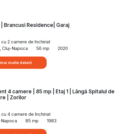
| Brancusi Residence| Garaj
cu 2 camere de închiriat
, Cluj-Napoca
56 mp
2020
 mai multe detalii
t 4 camere | 85 mp | Etaj 1 | Lângă Spitalul de
e | Zorilor
cu 4 camere de închiriat
uj-Napoca
85 mp
1983