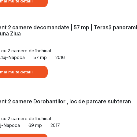
 mai multe detalii
nt 2 camere decomandate | 57 mp | Terasă panoram
Buna Ziua
cu 2 camere de închiriat
 Cluj-Napoca
57 mp
2016
 mai multe detalii
t 2 camere Dorobantilor , loc de parcare subteran
cu 2 camere de închiriat
uj-Napoca
69 mp
2017