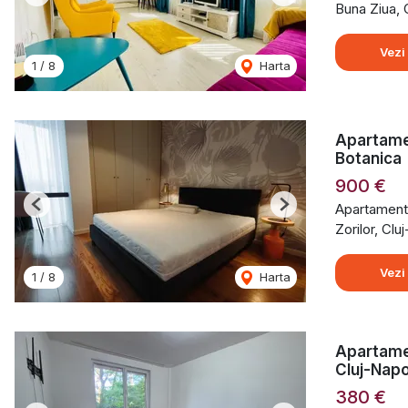
Previous
Next
Buna Ziua,
Vezi
1
/
8
Harta
Apartamen
Botanica
900 €
Apartament 
Previous
Next
Zorilor, Cl
Vezi
1
/
8
Harta
Apartamen
Cluj-Nap
380 €