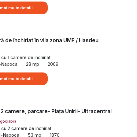
 mai multe detalii
ă de închiriat în vila zona UMF / Hasdeu
cu 1 camere de închiriat
uj-Napoca
28 mp
2009
 mai multe detalii
 2 camere, parcare- Piața Unirii- Ultracentral
gociabil)
cu 2 camere de închiriat
uj-Napoca
53 mp
1870