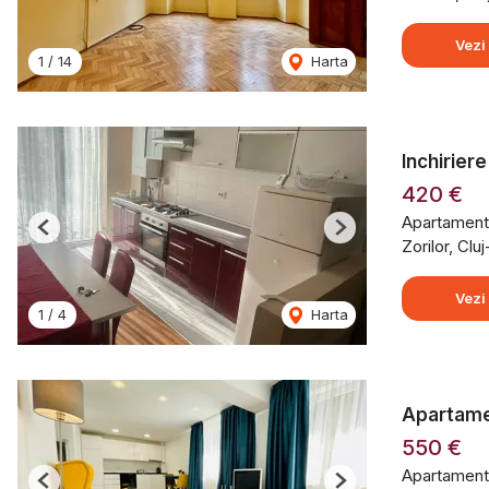
Vezi
1
/
14
Harta
Inchirier
420 €
Apartament 
Previous
Next
Zorilor, Cl
Vezi
1
/
4
Harta
Apartame
550 €
Apartament 