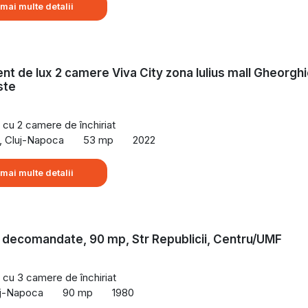
 mai multe detalii
t de lux 2 camere Viva City zona Iulius mall Gheorghi
ste
cu 2 camere de închiriat
, Cluj-Napoca
53 mp
2022
 mai multe detalii
 decomandate, 90 mp, Str Republicii, Centru/UMF
cu 3 camere de închiriat
uj-Napoca
90 mp
1980