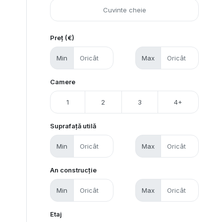
Preț (€)
Min
Max
Camere
1
2
3
4+
Suprafață utilă
Min
Max
An construcție
Min
Max
Etaj