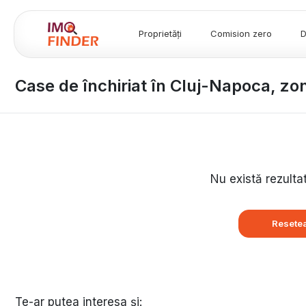
Proprietăți
Comision zero
D
Case de închiriat în Cluj-Napoca, z
Nu există rezulta
Resetea
Te-ar putea interesa și: