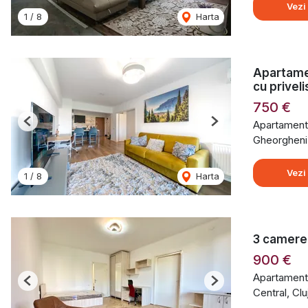
Vezi
1
/
8
Harta
Apartamen
cu priveli
750 €
Apartament 
Previous
Next
Gheorgheni
Vezi
1
/
8
Harta
3 camere
900 €
Apartament 
Previous
Next
Central, Cl