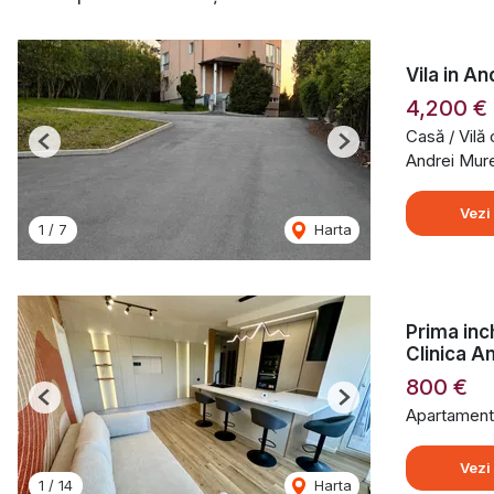
Vila in A
4,200 €
Casă / Vilă
Previous
Next
Andrei Mur
Vezi
1
/
7
Harta
Prima inc
Clinica 
800 €
Previous
Next
Apartament 
Vezi
1
/
14
Harta