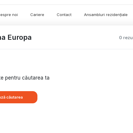
espre noi
Cariere
Contact
Ansambluri rezidențiale
ona Europa
0 rezu
te pentru căutarea ta
ză căutarea