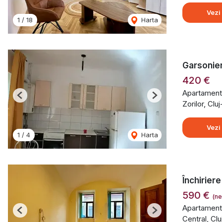
Vezi
1
/
18
Harta
Garsonier
420 €
Apartament 
Previous
Next
Zorilor, Cl
Vezi
1
/
4
Harta
Închiriere
590 €
(ne
Apartament 
Previous
Next
Central, Cl