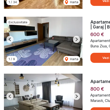
Vezi
1
/
34
Harta
Apartame
Exclusivitate
| Garaj | 
600 €
Apartament 
Previous
Next
Buna Ziua,
Vezi
1
/
9
Harta
Apartamen
800 €
Apartament 
Previous
Next
Marasti, Cl