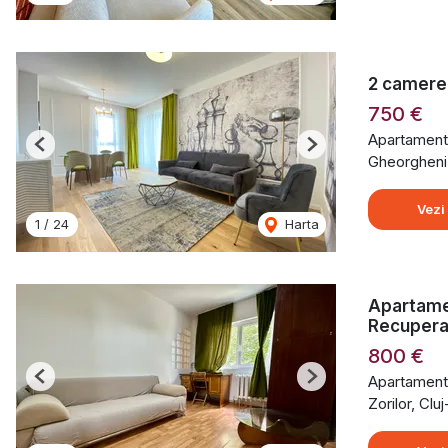
2 camere 
750 €
Apartament 
Previous
Next
Gheorgheni
Vezi
1
/
24
Harta
Apartamen
Recuperar
800 €
Apartament 
Previous
Next
Zorilor, Cl