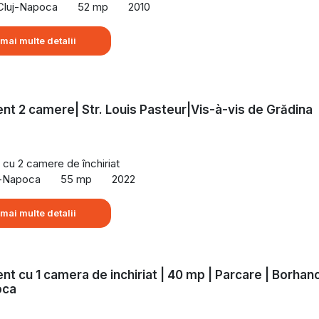
 Cluj-Napoca
52 mp
2010
 mai multe detalii
t 2 camere| Str. Louis Pasteur|Vis-à-vis de Grădina
cu 2 camere de închiriat
uj-Napoca
55 mp
2022
 mai multe detalii
t cu 1 camera de inchiriat | 40 mp | Parcare | Borhanc
oca