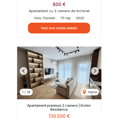
800 €
Apartament cu 3 camere de închiriat
Vivo, Floresti
70 mp
2020
Vezi mai multe detalii
Previous
Next
1
/
18
Harta
Apartament premium 2 camere | Eroilor
Residence
136,500 €