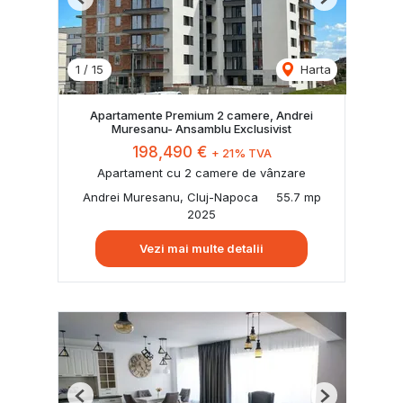
Previous
Next
1
/
15
Harta
Apartamente Premium 2 camere, Andrei
Muresanu- Ansamblu Exclusivist
198,490 €
+ 21% TVA
Apartament cu 2 camere de vânzare
Andrei Muresanu, Cluj-Napoca
55.7 mp
2025
Vezi mai multe detalii
Previous
Next