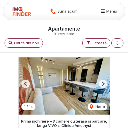
Sună acum
Meniu
Apartamente
91 rezultate
Caută din nou
Filtrează
Previous
Next
1
/
14
Harta
Prima inchiriere – 3 camere cu terasa si parcare,
langa VIVO si Clinica Amethyst