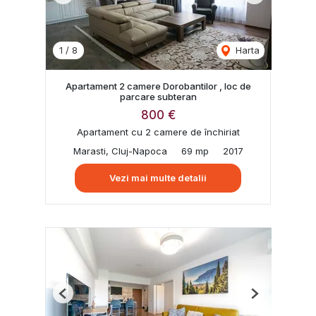
1
/
8
Harta
Apartament 2 camere Dorobantilor , loc de
parcare subteran
800 €
Apartament cu 2 camere de închiriat
Marasti, Cluj-Napoca
69 mp
2017
Vezi mai multe detalii
Previous
Next