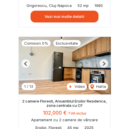
Grigorescu, Cluj-Napoca
52 mp
1980
Vezi mai multe detalii
Comision 0%
Exclusivitate
Previous
Next
1
/
13
Video
Harta
2 camere Floresti, Ansamblul Eroilor Residence,
zona centrala cu CF
102,000 €
TVA inclus
Apartament cu 2 camere de vânzare
Eroilor, Floresti
45 mp
2025