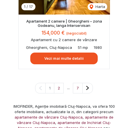
1
/
17
Harta
Apartament 2 camere | Gheorgheni – zona
Godeanu, langa Interservisan
154,000 €
(negociabil)
Apartament cu 2 camere de vânzare
Gheorgheni, Cluj-Napoca
51 mp
1980
Vezi mai multe detalii
Pagina anterioară
...
Pagina următoare
1
2
7
IMOFINDER, Agenție imobiliară Cluj-Napoca, va ofera 100
oferte imobiliare, actualizate la zi, din categorii precum
apartamente de vânzare Cluj-Napoca
,
apartamente de
vânzare Cluj-Napoca
,
apartamente de închiriat Cluj-
Napoca
,
apartamente de vânzare Cluj-Napoca
sau