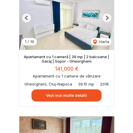
Previous
Next
1
/
16
Harta
Apartament cu 1 cameră | 39 mp | 2 balcoane |
Garaj | Sopor - Gheorgheni
141,000 €
Apartament cu 1 camere de vânzare
Gheorgheni, Cluj-Napoca
39.15 mp
2018
Vezi mai multe detalii