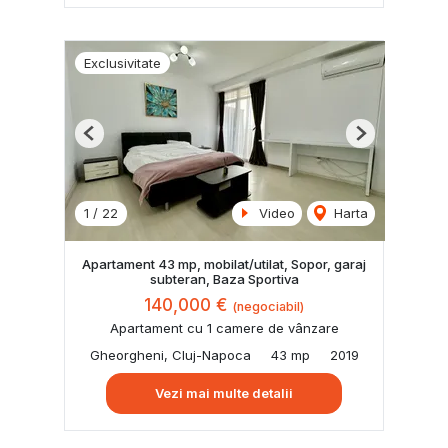
Exclusivitate
Previous
Next
1
/
22
Video
Harta
Apartament 43 mp, mobilat/utilat, Sopor, garaj
subteran, Baza Sportiva
140,000 €
(negociabil)
Apartament cu 1 camere de vânzare
Gheorgheni, Cluj-Napoca
43 mp
2019
Vezi mai multe detalii