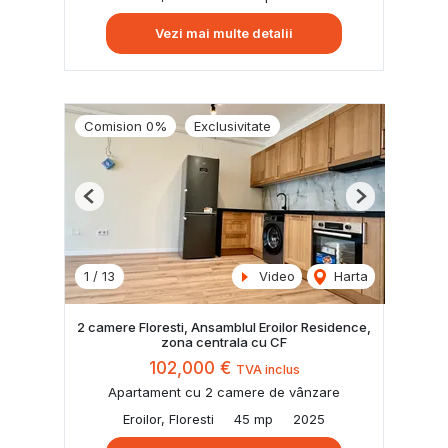
Vezi mai multe detalii
Comision 0%
Exclusivitate
Previous
Next
1
/
13
Video
Harta
2 camere Floresti, Ansamblul Eroilor Residence,
zona centrala cu CF
102,000 €
TVA inclus
Apartament cu 2 camere de vânzare
Eroilor, Floresti
45 mp
2025