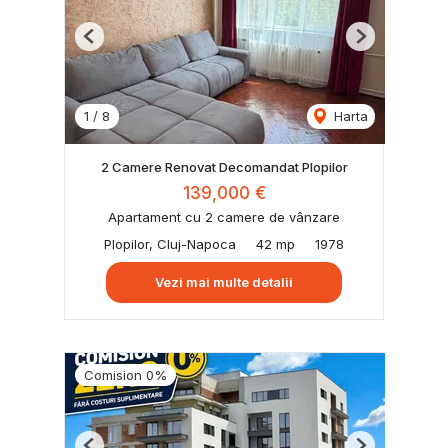
Previous
Next
1
/
8
Harta
2 Camere Renovat Decomandat Plopilor
139,000 €
Apartament cu 2 camere de vânzare
Plopilor, Cluj-Napoca
42 mp
1978
Vezi mai multe detalii
Comision 0%