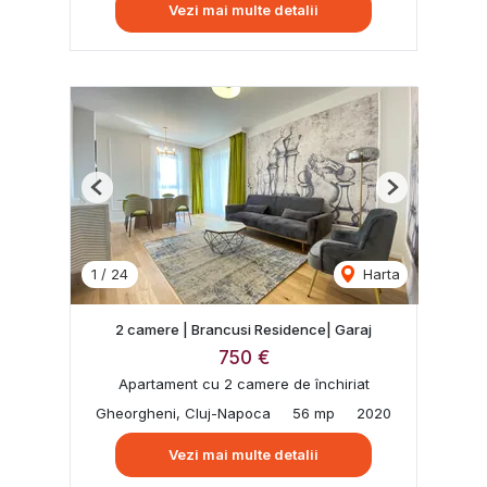
Vezi mai multe detalii
Previous
Next
1
/
24
Harta
2 camere | Brancusi Residence| Garaj
750 €
Apartament cu 2 camere de închiriat
Gheorgheni, Cluj-Napoca
56 mp
2020
Vezi mai multe detalii