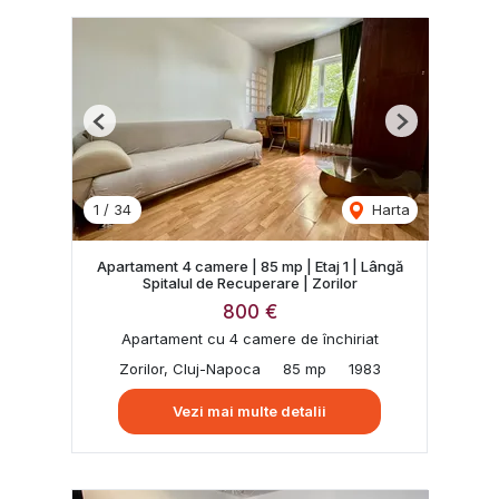
Previous
Next
1
/
34
Harta
Apartament 4 camere | 85 mp | Etaj 1 | Lângă
Spitalul de Recuperare | Zorilor
800 €
Apartament cu 4 camere de închiriat
Zorilor, Cluj-Napoca
85 mp
1983
Vezi mai multe detalii