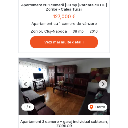
Apartament cu 1 cameră |38 mp |Parcare cu CF |
Zorilor - Calea Turzii
127,000 €
Apartament cu 1 camere de vânzare
Zorilor, Cluj-Napoca
38 mp
2010
Vezi mai multe detalii
Previous
Next
1
/
8
Harta
Apartament 3 camere + garaj individual subteran,
ZORILOR