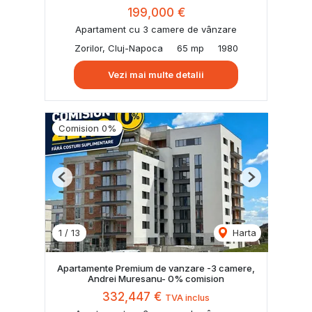
199,000 €
Apartament cu 3 camere de vânzare
Zorilor, Cluj-Napoca
65 mp
1980
Vezi mai multe detalii
Comision 0%
Previous
Next
1
/
13
Harta
Apartamente Premium de vanzare -3 camere,
Andrei Muresanu- 0% comision
332,447 €
TVA inclus