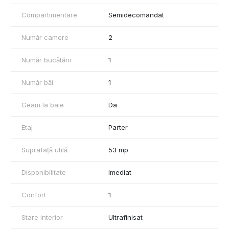
dispune de spatiu verde cu gazon. Statie de autobuz la capatul
strazii.
Compartimentare
Semidecomandat
Număr camere
2
Număr bucătării
1
Număr băi
1
Geam la baie
Da
Etaj
Parter
Suprafață utilă
53 mp
Disponibilitate
Imediat
Confort
1
Stare interior
Ultrafinisat