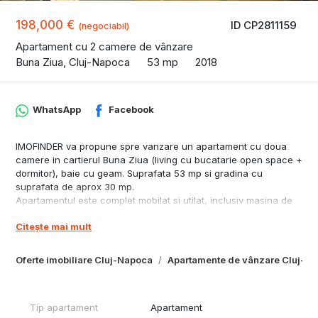
198,000 €
ID CP2811159
(negociabil)
Apartament cu 2 camere de vânzare
Buna Ziua, Cluj-Napoca
53 mp
2018
WhatsApp
Facebook
IMOFINDER va propune spre vanzare un apartament cu doua
camere in cartierul Buna Ziua (living cu bucatarie open space +
dormitor), baie cu geam. Suprafata 53 mp si gradina cu
suprafata de aprox 30 mp.
Apartamentul este complet mobilat si utilat, inclusiv masina de
spalat vase, televizor in living, masina de spalat haine. Intregul
Citește mai mult
apartament a fost recent renovat. Canapeaua din living este
extensibila si are lada de depozitare.
Gradina este amenajata cu pergola si mobilier de gradina.
Oferte imobiliare Cluj-Napoca
Apartamente de vânzare Cluj-N
Este situat la parterul unui bloc cu doua etaje si 6 unitati
locative. Apartamentul are loc de parcare exterior separat ca și
preț 15.000 euro.
Tip apartament
Apartament
Imobilul este amplasat pe o strada privata, inchisa circulatiei si