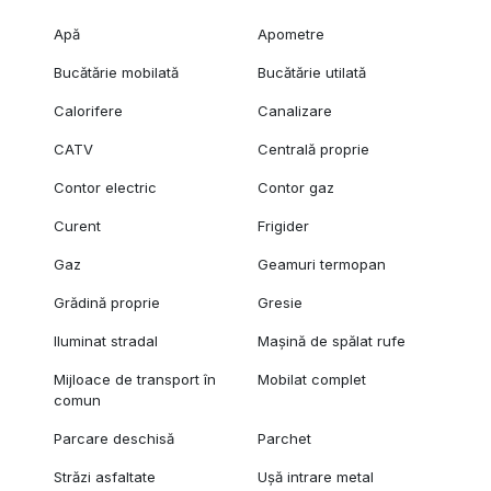
Apă
Apometre
Bucătărie mobilată
Bucătărie utilată
Calorifere
Canalizare
CATV
Centrală proprie
Contor electric
Contor gaz
Curent
Frigider
Gaz
Geamuri termopan
Grădină proprie
Gresie
Iluminat stradal
Mașină de spălat rufe
Mijloace de transport în
Mobilat complet
comun
Parcare deschisă
Parchet
Străzi asfaltate
Ușă intrare metal