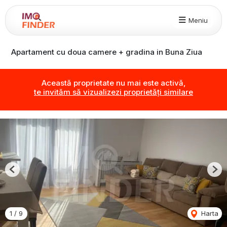
Meniu
Apartament cu doua camere + gradina in Buna Ziua
Această proprietate nu mai este activă,
te invităm să vizualizezi proprietăți similare
Previous
Nex
1
/
9
Harta