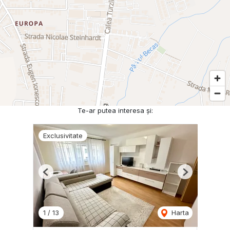
Te-ar putea interesa și:
Exclusivitate
Previous
Next
1
/
13
Harta