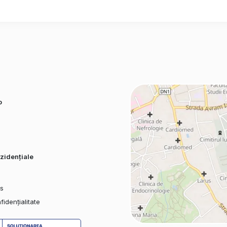
o
zidențiale
es
fidențialitate