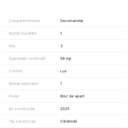
, școli, centre comerciale și spații verzi
ile pentru confort maxim
Compartimentare
Decomandat
finalizare
Număr bucătării
1
 cu multiple beneficii, acest ansamblu rezidențial exclusivist îți
saje de calitate superioară, toate într-o zonă de top a orașului.
Etaj
3
Suprafață construită
68 mp
Confort
Lux
Număr balcoane
1
Imobil
Bloc de apart.
An construcție
2025
Tip construcție
Cărămidă