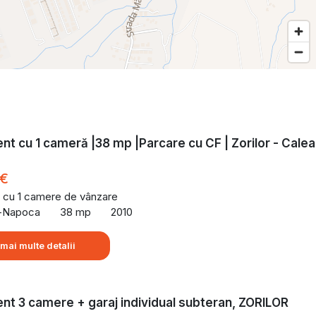
t cu 1 cameră |38 mp |Parcare cu CF | Zorilor - Calea
 €
 cu 1 camere de vânzare
uj-Napoca
38 mp
2010
 mai multe detalii
t 3 camere + garaj individual subteran, ZORILOR