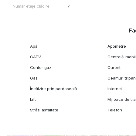
Număr etaje clădire
7
Fac
Apă
Apometre
CATV
Centrală imobil
Contor gaz
Curent
Gaz
Geamuri tripan
Încălzire prin pardoseală
Internet
Lift
Mijloace de tr
Străzi asfaltate
Telefon