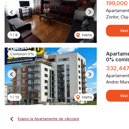
199,000
Apartament
Previous
Next
Zorilor, Cl
Vezi
1
/
8
Harta
Apartame
Comision 0%
0% comis
332,44
Apartament
Previous
Next
Andrei Mur
Vezi
1
/
13
Harta
Înapoi la Apartamente de vânzare