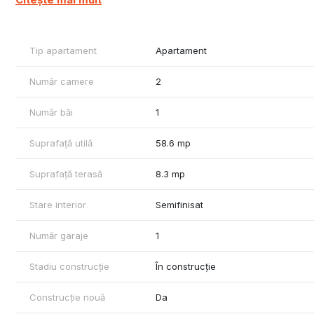
Zonă de top – acces facil la puncte de interes, transport public
Parcare subterană și supraterană – locuri de parcare disponib
Spații verzi și loc de joacă – un mediu relaxant și prietenos.
Tip apartament
Apartament
Parcare subterana 20.000 euro + tva
Modalitate de plata : 40 % antecontract - 30 % - Rosu - 30 % 
Număr camere
2
Dacă ești în căutarea unui apartament modern, bine poziționat și
oferă apartamente spațioase, compartimentări inteligente și fini
Număr băi
1
Prețul include tva de 21 %.
Suprafață utilă
58.6 mp
Suprafață terasă
8.3 mp
Stare interior
Semifinisat
Număr garaje
1
Stadiu construcție
În construcție
Construcție nouă
Da