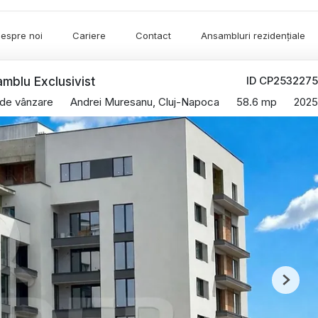
espre noi
Cariere
Contact
Ansambluri rezidențiale
ID CP2532275
mblu Exclusivist
de vânzare
Andrei Muresanu, Cluj-Napoca
58.6 mp
2025
Next