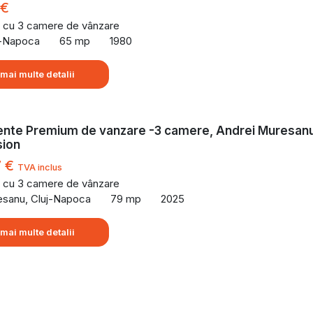
 €
 cu 3 camere de vânzare
uj-Napoca
65 mp
1980
 mai multe detalii
nte Premium de vanzare -3 camere, Andrei Muresan
ion
7 €
TVA inclus
 cu 3 camere de vânzare
esanu, Cluj-Napoca
79 mp
2025
 mai multe detalii