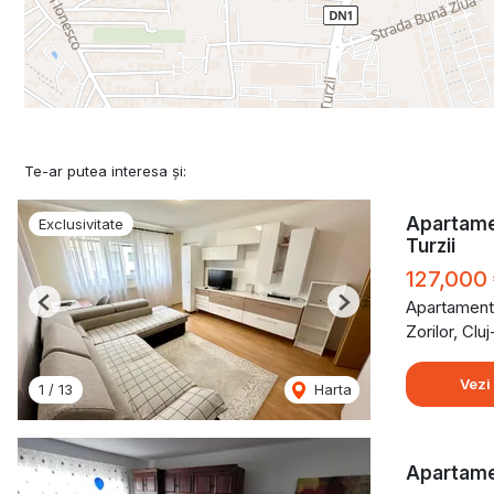
Te-ar putea interesa și:
Apartamen
Exclusivitate
Turzii
127,000
Apartament
Previous
Next
Zorilor, Cl
Vezi
1
/
13
Harta
Apartamen