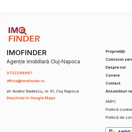
IMOFINDER
Proprietăți
Comision zer
Agenție imobiliară Cluj-Napoca
Despre noi
0722298997
Cariere
office@imofinder.ro
Contact
str Aviator Badescu, nr 41, Cluj Napoca
Ansambluri re
Deschide în Google Maps
ANPC
Politică cooki
Politică de con