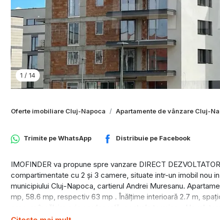
1
/
14
Oferte imobiliare Cluj-Napoca
Apartamente de vânzare Cluj-N
Trimite pe
WhatsApp
Distribuie pe
Facebook
IMOFINDER va propune spre vanzare DIRECT DEZVOLTATOR- 
compartimentate cu 2 și 3 camere, situate intr-un imobil nou in 
municipiului Cluj-Napoca, cartierul Andrei Muresanu. Apartam
mp, 58.6 mp, respectiv 63 mp . Înălțime interioară 2.7 m, spa
precum încălzire prin pardoseală, centrala termica - Hoval, term
marca Rehau 7 camere 3 sticle, lift , balustrazi balcoane din sti
Citește mai mult