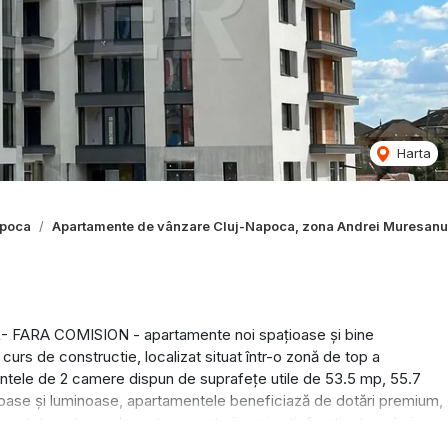
Harta
apoca
Apartamente de vânzare Cluj-Napoca, zona Andrei Muresanu
FARA COMISION - apartamente noi spațioase și bine
curs de constructie, localizat situat într-o zonă de top a
entele de 2 camere dispun de suprafețe utile de 53.5 mp, 55.7
ţioase şi luminoase, apartamentele beneficiază de dotări premium,
ostat pentru reglarea temperaturii , uşi antiefractie, tamplarie
clă.