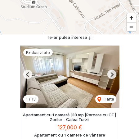
Te-ar putea interesa și:
Exclusivitate
Previous
Next
1
/
13
Harta
Apartament cu 1 cameră |38 mp |Parcare cu CF |
Zorilor - Calea Turzii
127,000 €
Apartament cu 1 camere de vânzare