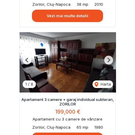
Zorilor, Cluj-Napoca
38 mp
2010
Vezi mai multe detalii
Previous
Next
1
/
8
Harta
Apartament 3 camere + garaj individual subteran,
ZORILOR
199,000 €
Apartament cu 3 camere de vânzare
Zorilor, Cluj-Napoca
65 mp
1980