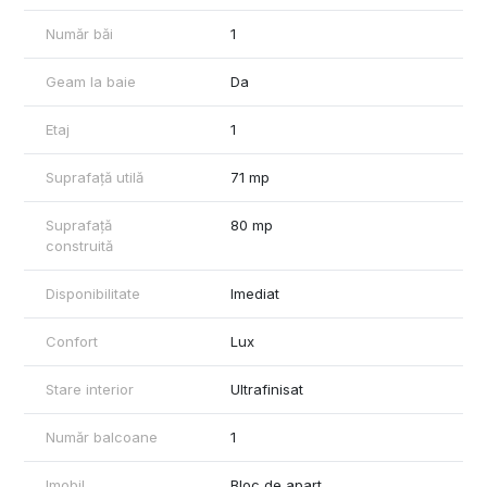
Număr băi
1
Geam la baie
Da
Etaj
1
Suprafață utilă
71 mp
Suprafață
80 mp
construită
Disponibilitate
Imediat
Confort
Lux
Stare interior
Ultrafinisat
Număr balcoane
1
Imobil
Bloc de apart.