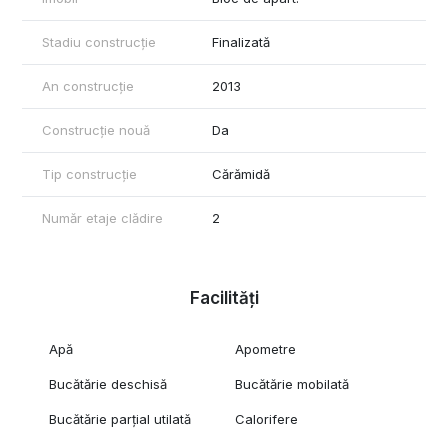
Stadiu construcție
Finalizată
An construcție
2013
Construcție nouă
Da
Tip construcție
Cărămidă
Număr etaje clădire
2
Facilități
Apă
Apometre
Bucătărie deschisă
Bucătărie mobilată
Bucătărie parțial utilată
Calorifere