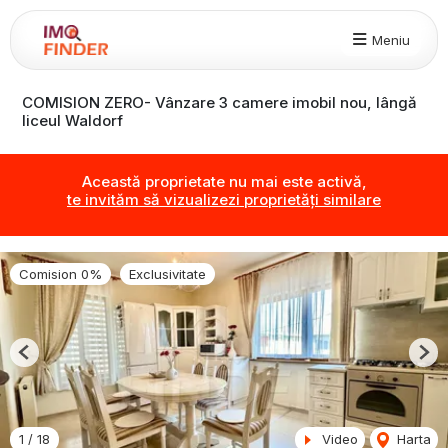
Meniu
COMISION ZERO- Vânzare 3 camere imobil nou, lângă
liceul Waldorf
Această proprietate nu mai este activă,
te invităm să vizualizezi proprietăți similare
Comision 0%
Exclusivitate
Previous
Nex
1
/
18
Video
Harta