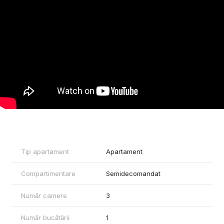
transport în comun, fiind o opțiune excelentă pentru cei care
doresc un loc de locuit confortabil și modern.
Tip apartament
Apartament
Compartimentare
Semidecomandat
Număr camere
3
Număr bucătării
1