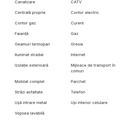
Canalizare
CATV
Centrală proprie
Contor electric
Contor gaz
Curent
Faianță
Gaz
Geamuri termopan
Gresie
Iluminat stradal
Internet
Izolație exterioară
Mijloace de transport în
comun
Mobilat complet
Parchet
Străzi asfaltate
Telefon
Ușă intrare metal
Uși interior celulare
Vopsea lavabilă