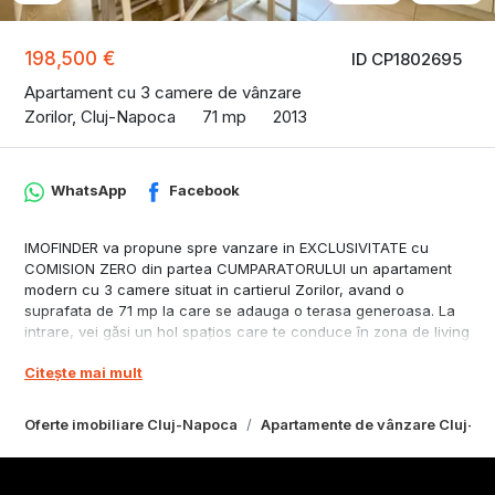
198,500 €
ID CP1802695
Apartament cu 3 camere de vânzare
Zorilor, Cluj-Napoca
71 mp
2013
WhatsApp
Facebook
IMOFINDER va propune spre vanzare in EXCLUSIVITATE cu
COMISION ZERO din partea CUMPARATORULUI un apartament
modern cu 3 camere situat in cartierul Zorilor, avand o
suprafata de 71 mp la care se adauga o terasa generoasa. La
intrare, vei găsi un hol spațios care te conduce în zona de living
și bucătărie cu un design deschis. Bucătăria este complet utilată
Citește mai mult
cu electrocasnice de înaltă calitate și mobilier elegant, Dormitor
(sau birou pentru telemunca) O baie mare cu geam, Dormitor
matrimonial cu dressing. Ieșirea pe balcon/terasă se face din
Oferte imobiliare Cluj-Napoca
Apartamente de vânzare Cluj-N
camera de zi. Apartamentul are centrala proprie si se vinde
complet mobilat si parțial utilat. Acest apartament se află într-o
locație convenabilă, aproape de magazine, școli și mijloace de