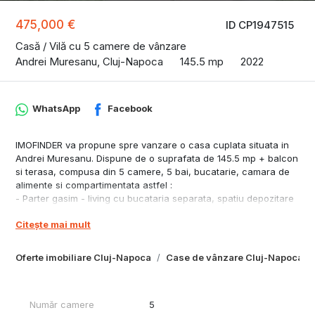
475,000 €
ID CP1947515
Casă / Vilă cu 5 camere de vânzare
Andrei Muresanu, Cluj-Napoca
145.5 mp
2022
WhatsApp
Facebook
IMOFINDER va propune spre vanzare o casa cuplata situata in
Andrei Muresanu. Dispune de o suprafata de 145.5 mp + balcon
si terasa, compusa din 5 camere, 5 bai, bucatarie, camara de
alimente si compartimentata astfel :
- Parter gasim - living cu bucataria separata, spatiu depozitare
si baie,
Citește mai mult
- la etaj avem 2 dormitoare si 2 bai.
- Etajul retras este compus din doua dormitoare cu baie si
terasa.
Oferte imobiliare Cluj-Napoca
Case de vânzare Cluj-Napoca
Proprietatea se vinde la stadiul semifinisatcu incalzire in
pardoseala, geamuri termopan, peretii tencuiti si gletuiti,
exteriorul finisat in totalitate
Număr camere
5