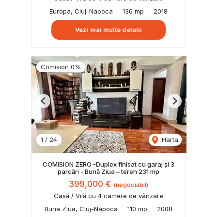
Europa, Cluj-Napoca
136 mp
2018
Vezi mai multe detalii
Comision 0%
Previous
Next
1
/
24
Harta
COMISION ZERO -Duplex finisat cu garaj și 3
parcări - Bună Ziua – teren 231 mp
399,000 €
(negociabil)
Casă / Vilă cu 4 camere de vânzare
Buna Ziua, Cluj-Napoca
110 mp
2008