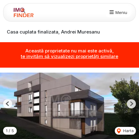
Meniu
Casa cuplata finalizata, Andrei Muresanu
Această proprietate nu mai este activă,
te invităm să vizualizezi proprietăți similare
Previous
Nex
1
/
5
Harta