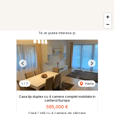
Te-ar putea interesa și:
Previous
Next
1
/
7
Harta
Casa tip duplex cu 4 camere complet mobilata in
cartierul Europa
595,000 €
Casă / Vilă cu 4 camere de vânzare