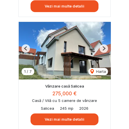
Vezi mai multe detalii
Previous
Next
1
/
7
Harta
Vânzare casă Salicea
275,000 €
Casă / Vilă cu 5 camere de vânzare
Salicea
245 mp
2026
Vezi mai multe detalii