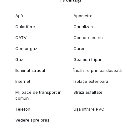
Apă
Apometre
Calorifere
Canalizare
CATV
Contor electric
Contor gaz
Curent
Gaz
Geamuri tripan
Iluminat stradal
Încălzire prin pardoseală
Internet
Izolație exterioară
Mijloace de transport în
Străzi asfaltate
comun
Telefon
Ușă intrare PVC
Vedere spre oraș