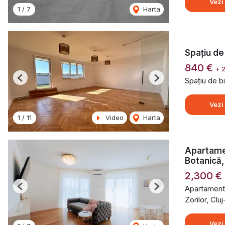
Vezi
1
/
7
Harta
Spațiu de 
840 €
+ 
Spațiu de bi
Previous
Next
Vezi
1
/
11
Video
Harta
Apartame
Botanică,
2,300 €
Apartament 
Previous
Next
Zorilor, Cl
Vezi