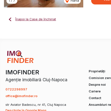
1
/
7
Harta
Înapoi la Case de închiriat
IMOFINDER
Proprietăți
Comision zer
Agenție imobiliară Cluj-Napoca
Despre noi
0722298997
Cariere
office@imofinder.ro
Contact
str Aviator Badescu, nr 41, Cluj Napoca
Ansambluri re
Deschide în Google Maps