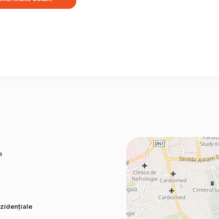
o
zidențiale