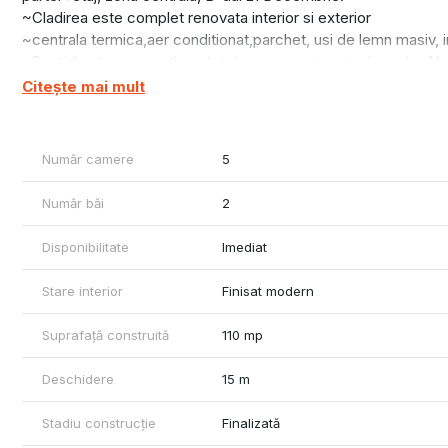
~Cladirea este complet renovata interior si exterior
~centrala termica,aer conditionat,parchet, usi de lemn masiv, i
~Spatiul este compartimentat dupa cum urmeaza: la parter 1 baie
balcon.
Citește mai mult
~Cladirea se afla la 200m fata de Regionala Cfr, 300m fata de 
birouri.
Număr camere
5
Număr băi
2
Disponibilitate
Imediat
Stare interior
Finisat modern
Suprafață construită
110 mp
Deschidere
15 m
Stadiu construcție
Finalizată