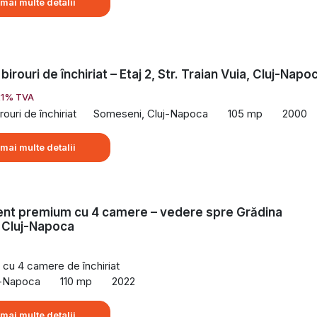
 mai multe detalii
birouri de închiriat – Etaj 2, Str. Traian Vuia, Cluj-Napo
21% TVA
rouri de închiriat
Someseni, Cluj-Napoca
105 mp
2000
 mai multe detalii
nt premium cu 4 camere – vedere spre Grădina
 Cluj-Napoca
cu 4 camere de închiriat
uj-Napoca
110 mp
2022
 mai multe detalii