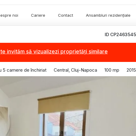
espre noi
Cariere
Contact
Ansambluri rezidențiale
ID CP2463545
,
te invităm să vizualizezi proprietăți similare
u 5 camere de închiriat
Central, Cluj-Napoca
100 mp
2015