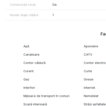
Construcție nouă
Da
Număr etaje clădire
1
Fac
Apă
Apometre
Canalizare
CATV
Contor căldură
Contor electri
Curent
Curte
Gaz
Gresie
Interfon
Internet
Mijloace de transport în comun
Nemobilat
Scară interioară
Străzi asfaltate