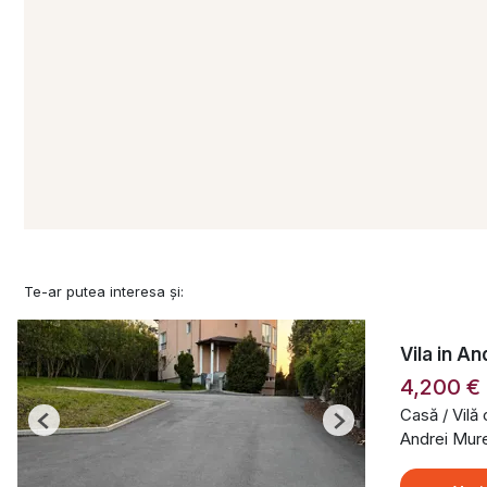
Te-ar putea interesa și:
Vila in A
4,200 €
Casă / Vilă
Previous
Next
Andrei Mur