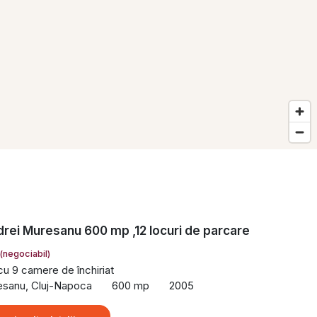
ndrei Muresanu 600 mp ,12 locuri de parcare
(negociabil)
 cu 9 camere de închiriat
esanu, Cluj-Napoca
600 mp
2005