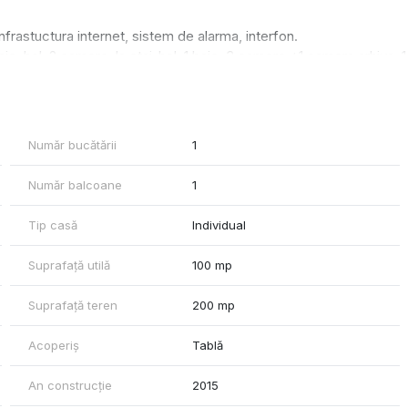
nfrastuctura internet, sistem de alarma, interfon.
, hol, 2 camere, la etaj-hol, 1 baie, 3 camere +1 camera arhiva, 1
tribunal si finante, 300m de The Office. Se inchiriaza doar pentru
Număr bucătării
1
Număr balcoane
1
Tip casă
Individual
Suprafață utilă
100 mp
Suprafață teren
200 mp
Acoperiș
Tablă
An construcție
2015