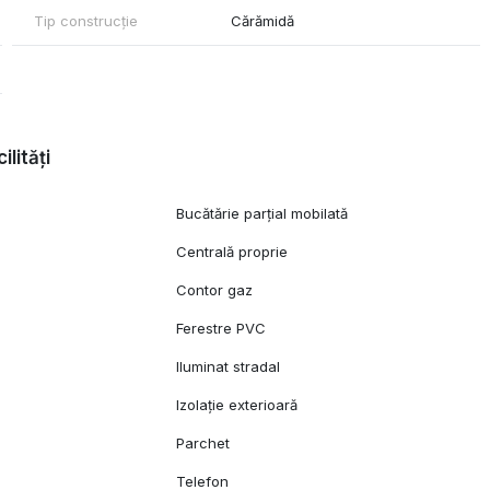
Tip construcție
Cărămidă
ilități
Bucătărie parțial mobilată
Centrală proprie
c
Contor gaz
Ferestre PVC
Iluminat stradal
Izolație exterioară
Parchet
Telefon