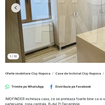
Previous
1
/
10
Oferte imobiliare Cluj-Napoca
Case de închiriat Cluj-Napoca
Trimite pe
WhatsApp
Distribuie pe
Facebook
IMOFINDER inchiriaza casa, ce se preteaza foarte bine ca si sp
parter+etaj, zona centrala, B-dul 21 Decembrie.