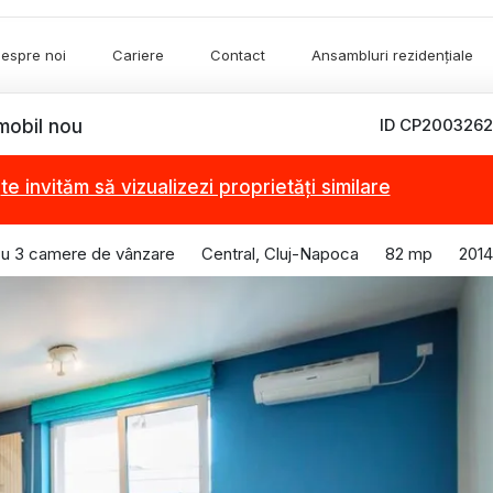
espre noi
Cariere
Contact
Ansambluri rezidențiale
ID CP2003262
mobil nou
,
te invităm să vizualizezi proprietăți similare
u 3 camere de vânzare
Central, Cluj-Napoca
82 mp
2014