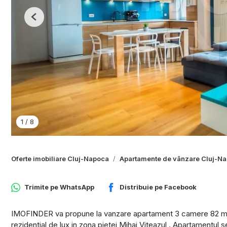
Previous
1
/
8
Oferte imobiliare Cluj-Napoca
Apartamente de vânzare Cluj-N
Trimite pe
WhatsApp
Distribuie pe
Facebook
IMOFINDER va propune la vanzare apartament 3 camere 82 mp uti
rezidential de lux in zona pietei Mihai Viteazul . Apartamentul s