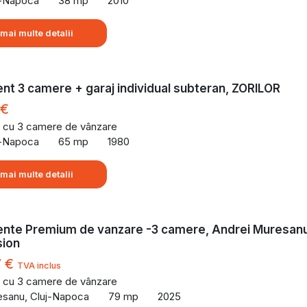
uj-Napoca
38 mp
2010
 mai multe detalii
t 3 camere + garaj individual subteran, ZORILOR
 €
 cu 3 camere de vânzare
uj-Napoca
65 mp
1980
 mai multe detalii
nte Premium de vanzare -3 camere, Andrei Muresan
ion
7 €
TVA inclus
 cu 3 camere de vânzare
esanu, Cluj-Napoca
79 mp
2025