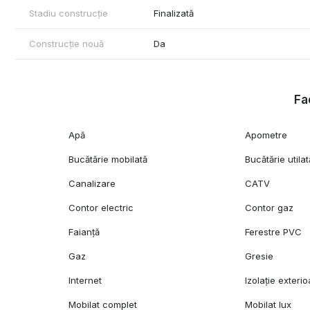
Stadiu construcție
Finalizată
Construcție nouă
Da
Fac
Apă
Apometre
Bucătărie mobilată
Bucătărie utilat
Canalizare
CATV
Contor electric
Contor gaz
Faianță
Ferestre PVC
Gaz
Gresie
Internet
Izolație exterio
Mobilat complet
Mobilat lux