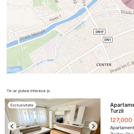
Te-ar putea interesa și:
Apartamen
Exclusivitate
Turzii
127,000
Apartament
Previous
Next