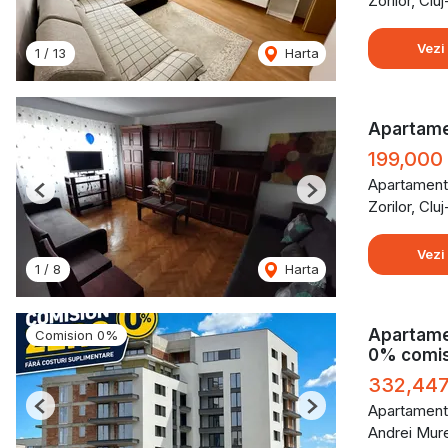
Zorilor, Cl
Vezi
1
/
13
Harta
Apartamen
199,000
Apartament
Previous
Next
Zorilor, Cl
Vezi
1
/
8
Harta
Apartame
Comision 0%
0% comis
332,44
Apartament
Previous
Next
Andrei Mur