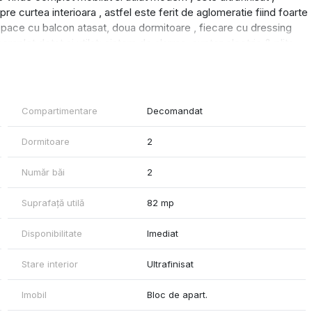
re curtea interioara , astfel este ferit de aglomeratie fiind foarte
n-space cu balcon atasat, doua dormitoare , fiecare cu dressing
plet dotat si utilat: sistem de alarma, cuptor electric & plita
e spalat, dus walk-in, aer conditionat, paturi 180x200 si 140x200
e balcon, canapea cu recliner la TV . Pentru mai multe detalii nu
Compartimentare
Decomandat
Dormitoare
2
Număr băi
2
Suprafață utilă
82 mp
Disponibilitate
Imediat
Stare interior
Ultrafinisat
Imobil
Bloc de apart.