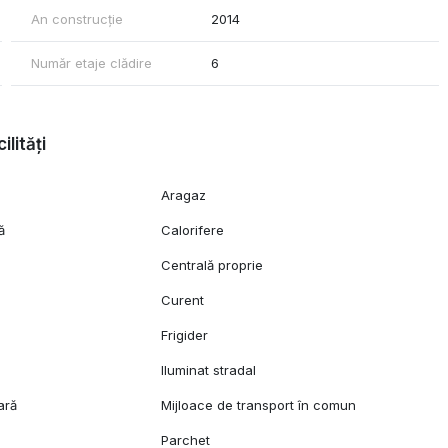
An construcție
2014
Număr etaje clădire
6
ilități
Aragaz
ă
Calorifere
Centrală proprie
Curent
Frigider
Iluminat stradal
ară
Mijloace de transport în comun
Parchet