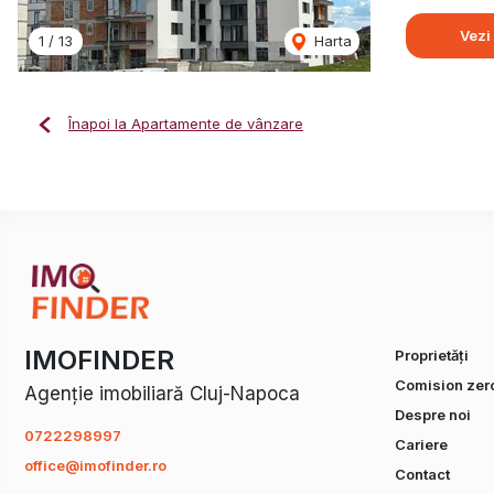
Vezi
1
/
13
Harta
Înapoi la Apartamente de vânzare
IMOFINDER
Proprietăți
Comision zer
Agenție imobiliară Cluj-Napoca
Despre noi
0722298997
Cariere
office@imofinder.ro
Contact