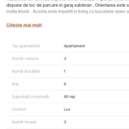
dispune de loc de parcare in garaj subteran . Orientarea este sp
multa liniste . Acesta este impartit in living cu bucatarie ope
mare respectiv foarte mare, doua bai. Apartamentul se vinde com
inductie, espressor, frigider, TV 4k diagonala 150 cm, masina d
Citește mai mult
cu saltele premium cu spuma memory, fotolii relaxare si masa p
ezitati sa ne contactati.
Tip apartament
Apartament
Număr camere
3
Număr bucătării
1
Etaj
6
Suprafață construită
90 mp
Confort
Lux
Număr terase
2